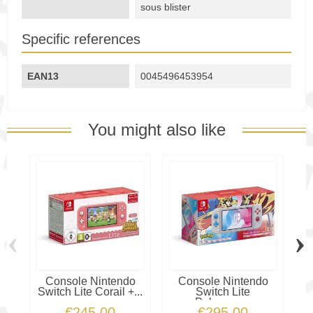
sous blister
Specific references
EAN13
0045496453954
You might also like
‹
›
Console Nintendo
Console Nintendo
Switch Lite Corail +...
Switch Lite
Pokemon...
€245.00
€295.00