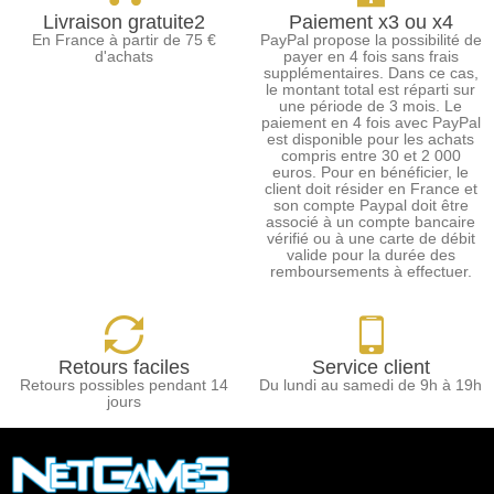
Livraison gratuite2
Paiement x3 ou x4
En France à partir de 75 €
PayPal propose la possibilité de
d'achats
payer en 4 fois sans frais
supplémentaires. Dans ce cas,
le montant total est réparti sur
une période de 3 mois. Le
paiement en 4 fois avec PayPal
est disponible pour les achats
compris entre 30 et 2 000
euros. Pour en bénéficier, le
client doit résider en France et
son compte Paypal doit être
associé à un compte bancaire
vérifié ou à une carte de débit
valide pour la durée des
remboursements à effectuer.
Retours faciles
Service client
Retours possibles pendant 14
Du lundi au samedi de 9h à 19h
jours