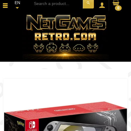
EN
search
0