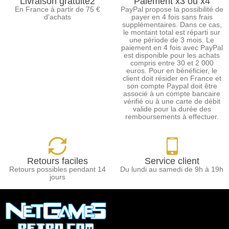
Livraison gratuite2
Paiement x3 ou x4
En France à partir de 75 €
PayPal propose la possibilité de
d'achats
payer en 4 fois sans frais
supplémentaires. Dans ce cas,
le montant total est réparti sur
une période de 3 mois. Le
paiement en 4 fois avec PayPal
est disponible pour les achats
compris entre 30 et 2 000
euros. Pour en bénéficier, le
client doit résider en France et
son compte Paypal doit être
associé à un compte bancaire
vérifié ou à une carte de débit
valide pour la durée des
remboursements à effectuer.
Retours faciles
Service client
Retours possibles pendant 14
Du lundi au samedi de 9h à 19h
jours