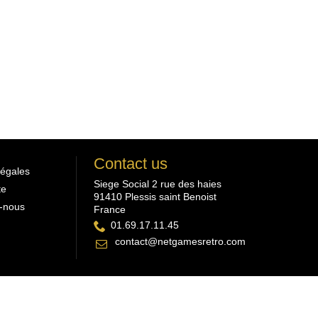
Contact us
légales
Siege Social 2 rue des haies
te
91410 Plessis saint Benoist
-nous
France
01.69.17.11.45
contact@netgamesretro.com