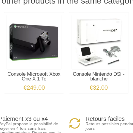
 other products in the same categor
Console Microsoft Xbox
Console Nintendo DSi -
One X 1 To
blanche
€249.00
€32.00
Paiement x3 ou x4
Retours faciles
PayPal propose la possibilité de
Retours possibles penda
payer en 4 fois sans frais
jours
supplémentaires. Dans ce cas, le