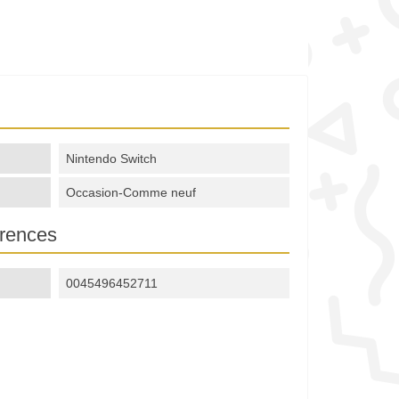
Nintendo Switch
Occasion-Comme neuf
erences
0045496452711