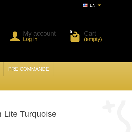
EN
My account
Cart
0
Log in
(empty)
PRE COMMANDE
 Lite Turquoise