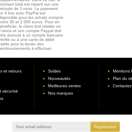
montant total est réparti sur une
période de 3 mois. Le paiement
en 4 fois avec PayPal est
disponible pour les achats compris
entre 30 et 2 000 euros. Pour en
bénéficier, le client doit résider en
France et son compte Paypal doit
être associé à un compte bancaire
vérifié ou à une carte de débit
valide pour la durée des
remboursements à effectuer.
s et retours
Soldes
Mentions 
Nouveautés
Plan du si
Meilleures ventes
Contactez
 sécurisé
Nos marques
ns