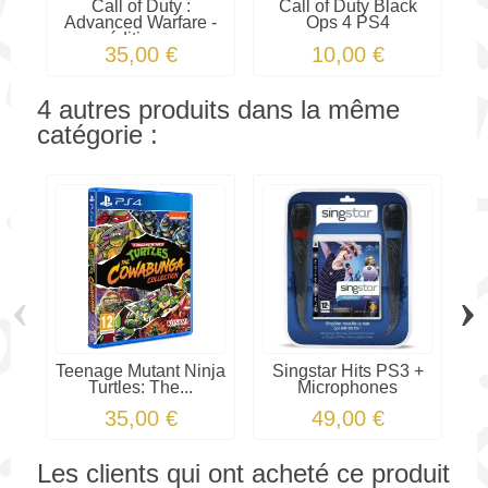
Call of Duty :
Call of Duty Black
C
Advanced Warfare -
Ops 4 PS4
édition...
35,00 €
10,00 €
4 autres produits dans la même
catégorie :
‹
›
Teenage Mutant Ninja
Singstar Hits PS3 +
Turtles: The...
Microphones
35,00 €
49,00 €
Les clients qui ont acheté ce produit