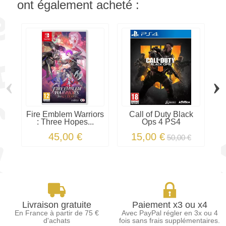
ont également acheté :
‹
›
Fire Emblem Warriors
Call of Duty Black
: Three Hopes...
Ops 4 PS4
A
45,00 €
15,00 €
50,00 €
Livraison gratuite
Paiement x3 ou x4
En France à partir de 75 €
Avec PayPal régler en 3x ou 4
d'achats
fois sans frais supplémentaires.