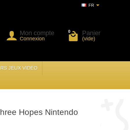
FR
Mon compte
Panier
0
Connexion
(vide)
ERS JEUX VIDEO
Three Hopes Nintendo