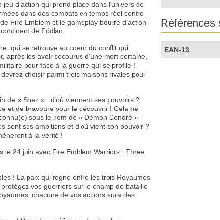
jeu d’action qui prend place dans l’univers de
armées dans des combats en temps réel contre
Références 
 de Fire Emblem et le gameplay bourré d’action
 continent de Fódlan.
, qui se retrouve au coeur du conflit qui
EAN-13
et, après les avoir secourus d’une mort certaine,
taire pour face à la guerre qui se profile !
 devrez choisir parmi trois maisons rivales pour
stin de « Shez » : d’où viennent ses pouvoirs ?
ce et de bravoure pour le découvrir ! Cela ne
e) connu(e) sous le nom de « Démon Cendré »
es sont ses ambitions et d’où vient son pouvoir ?
èneront à la vérité !
s le 24 juin avec Fire Emblem Warriors : Three
les ! La paix qui règne entre les trois Royaumes
t, protégez vos guerriers sur le champ de bataille
s royaumes, chacune de vos actions aura des