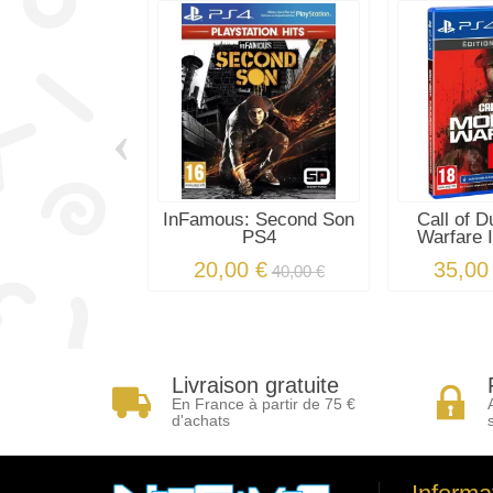
‹
InFamous: Second Son
Call of 
PS4
Warfare II
20,00 €
35,00
40,00 €
Livraison gratuite
En France à partir de 75 €
d'achats