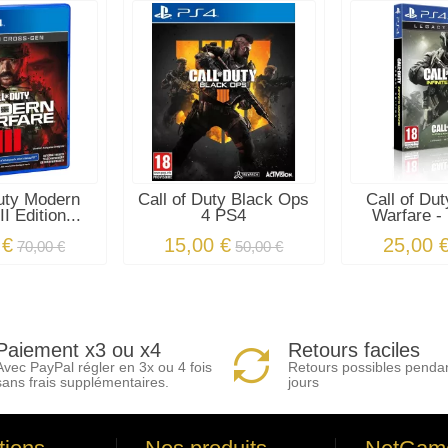
Duty Modern
Call of Duty Black Ops
Call of Duty
I Edition...
4 PS4
Warfare - 
 €
15,00 €
25,00 
70,00 €
50,00 €
Paiement x3 ou x4
Retours faciles
Avec PayPal régler en 3x ou 4 fois
Retours possibles penda
sans frais supplémentaires.
jours