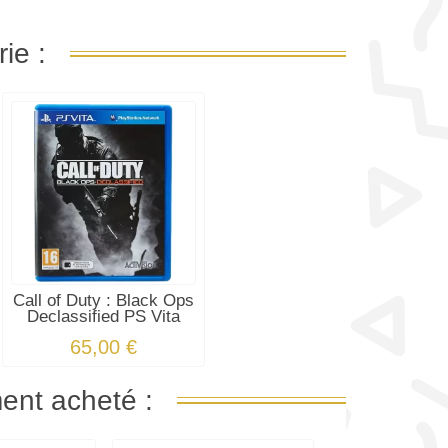
ie :
Call of Duty : Black Ops
Declassified PS Vita
65,00 €
ment acheté :