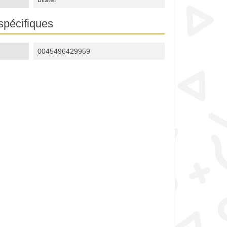
spécifiques
0045496429959