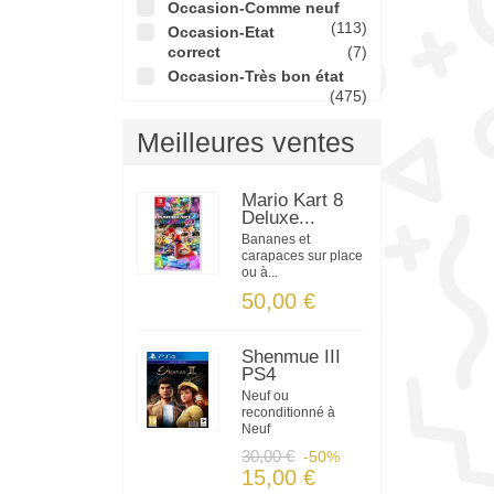
Occasion-Comme neuf
(113)
Occasion-Etat
correct
(7)
Occasion-Très bon état
(475)
Meilleures ventes
Mario Kart 8
Deluxe...
Bananes et
carapaces sur place
ou à...
50,00 €
Shenmue III
PS4
Neuf ou
reconditionné à
Neuf
30,00 €
-50%
15,00 €