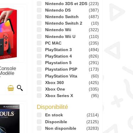
Nintendo 3DS et 2DS
(223)
Nintendo DS
(387)
Nintendo Switch
(487)
Nintendo Switch 2
(10)
Nintendo Wii
(322)
Nintendo Wii U
(110)
PC MAC
(235)
PlayStation 3
(494)
PlayStation 4
(826)
Playstation 5
(291)
TICLES EN
Console
Playstation PSP
(173)
CK
Modèle
PlayStation Vita
(60)
...
Xbox 360
(425)
Xbox One
(335)
Xbox Series X
(95)
Disponibilité
En stock
(2114)
Disponible
(2125)
Non disponible
(3283)