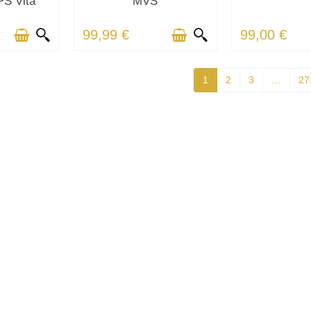
PS Vita
MVS
99,99 €
99,00 €
1
2
3
…
27