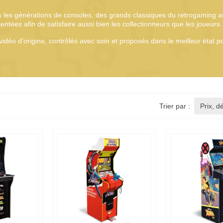
 les générations de consoles, des grands classiques du retrogaming au
tées afin de satisfaire aussi bien les collectionneurs que les joueurs.
déo d'origine, contrôlés avec soin et proposés dans le meilleur état pos
Trier par :