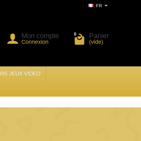
FR
Mon compte
Panier
0
Connexion
(vide)
ERS JEUX VIDEO