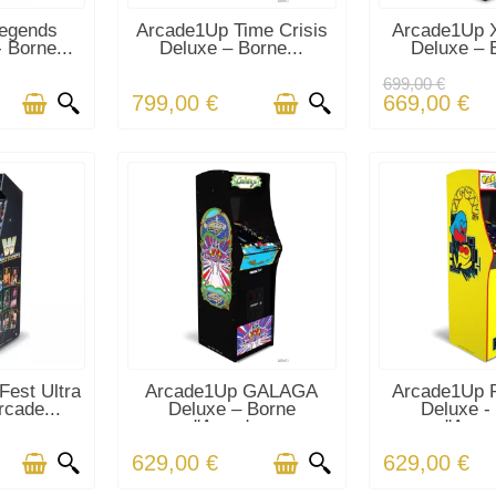
CK
EN STOCK
EN ST
egends
Arcade1Up Time Crisis
Arcade1Up 
 Borne...
Deluxe – Borne...
Deluxe – B
699,00 €
799,00 €
669,00 €
CK
EN STOCK
EN ST
est Ultra
Arcade1Up GALAGA
Arcade1Up
rcade...
Deluxe – Borne
Deluxe -
d'Arcade...
d'Arcad
629,00 €
629,00 €