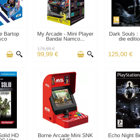
ICLES EN
DERNIERS ARTICLES EN
DERNIERS AR
e Bartop
My Arcade - Mini Player
Dark Souls : 
K
STOCK
STO
sco
Bandai Namco...
die editi
179,99 €
99,99 €
125,00 €
ICLES EN
DERNIERS ARTICLES EN
DERNIERS AR
Solid HD
Borne Arcade Mini SNK
Echo Night 
K
STOCK
STO