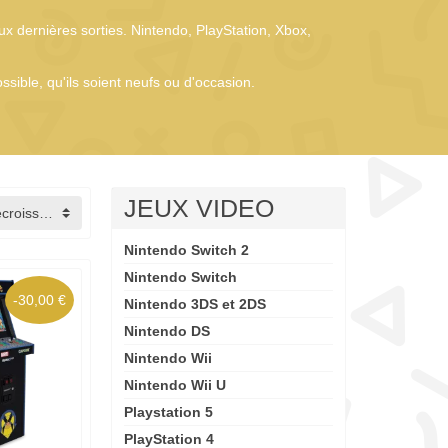
x dernières sorties. Nintendo, PlayStation, Xbox,
sible, qu'ils soient neufs ou d'occasion.
JEUX VIDEO
Prix, décroissant
Nintendo Switch 2
Nintendo Switch
-30,00 €
Nintendo 3DS et 2DS
Nintendo DS
Nintendo Wii
Nintendo Wii U
Playstation 5
PlayStation 4