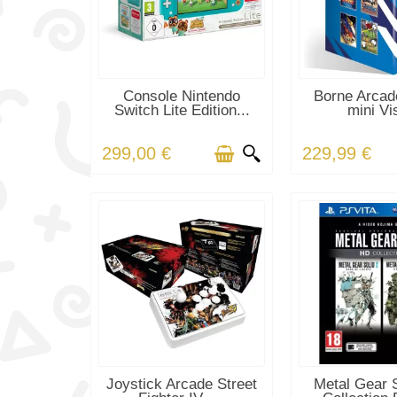
DERNIERS ARTICLES EN
DERNIERS ART
Console Nintendo
Borne Arcad
STOCK
STOC
Switch Lite Edition...
mini Vi
299,00 €
229,99 €
DERNIERS ARTICLES EN
DERNIERS ART
Joystick Arcade Street
Metal Gear 
STOCK
STOC