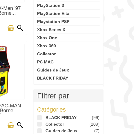
PlayStation 3
OCK
X-Men '97
orne...
PlayStation Vita
Playstation PSP
Xbox Series X
Xbox One
Xbox 360
Collector
PC MAC
Guides de Jeux
BLACK FRIDAY
Filtrer par
OCK
 PAC-MAN
Catégories
 Borne
e...
BLACK FRIDAY
(99)
Collector
(209)
Guides de Jeux
(7)