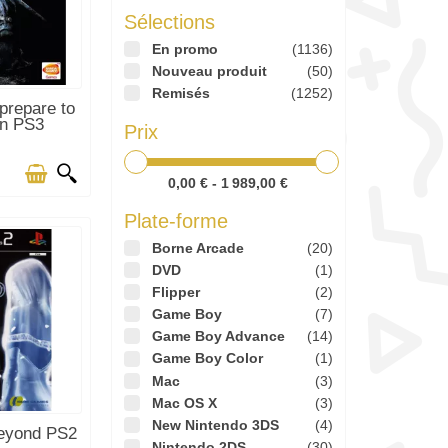
Sélections
En promo
(1136)
Nouveau produit
(50)
Remisés
(1252)
TICLES EN
prepare to
CK
on PS3
Prix
0,00 € - 1 989,00 €
Plate-forme
Borne Arcade
(20)
DVD
(1)
Flipper
(2)
Game Boy
(7)
Game Boy Advance
(14)
Game Boy Color
(1)
Mac
(3)
Mac OS X
(3)
New Nintendo 3DS
(4)
TICLES EN
Beyond PS2
CK
Nintendo 2DS
(30)