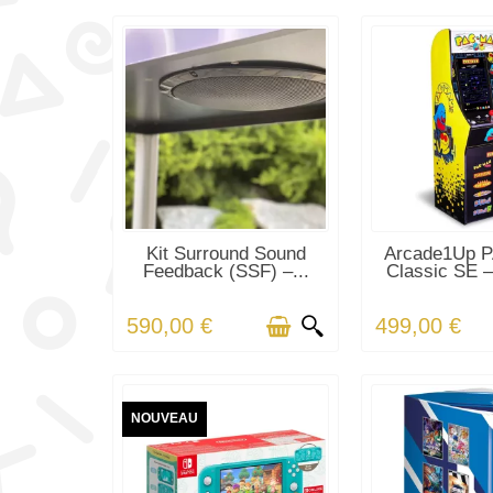
EN STOCK
EN STO
Kit Surround Sound
Arcade1Up 
Feedback (SSF) –...
Classic SE –
590,00 €
499,00 €
NOUVEAU