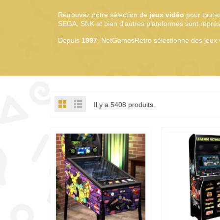
Retrouvez notre sélection de
jeux vidéo
pour toutes
SEGA, SNK et bien d'autres plateformes sont représen
Depuis
1997
, NetGamesRetro sélectionne des jeux vi
Il y a 5408 produits.