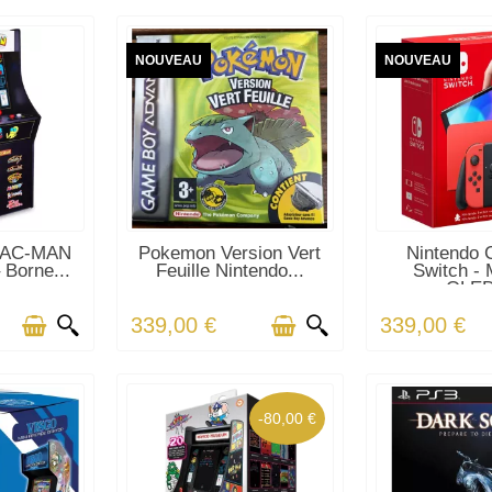
NOUVEAU
NOUVEAU
CK
DERNIERS ARTICLES EN
DERNIERS AR
PAC-MAN
Pokemon Version Vert
Nintendo 
STOCK
STO
 Borne...
Feuille Nintendo...
Switch - 
OLED
339,00 €
339,00 €
-80,00 €