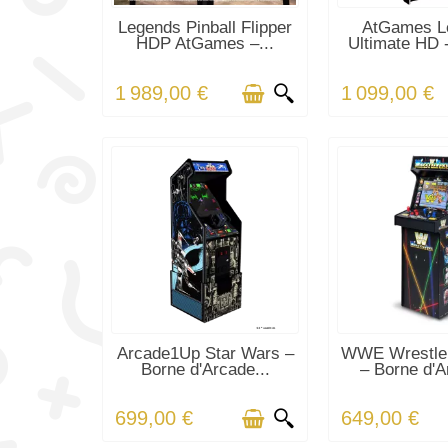
EN STOCK
EN STO
Legends Pinball Flipper
AtGames L
HDP AtGames –...
Ultimate HD -
1 989,00 €
1 099,00 €
EN STOCK
EN STO
Arcade1Up Star Wars –
WWE WrestleF
Borne d'Arcade...
– Borne d'A
699,00 €
649,00 €