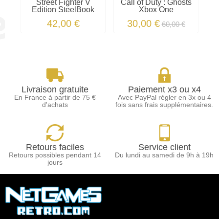
Street Fighter V
Call of Duty : Ghosts
Y
Edition SteelBook
Xbox One
42,00 €
30,00 €
60,00 €
Livraison gratuite
Paiement x3 ou x4
En France à partir de 75 €
Avec PayPal régler en 3x ou 4
d'achats
fois sans frais supplémentaires.
Retours faciles
Service client
Retours possibles pendant 14
Du lundi au samedi de 9h à 19h
jours