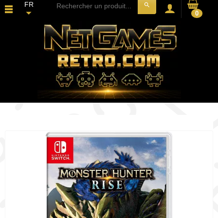
FR
search
0