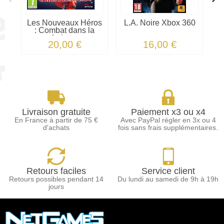
Les Nouveaux Héros
L.A. Noire Xbox 360
: Combat dans la
baies...
20,00 €
16,00 €
Livraison gratuite
Paiement x3 ou x4
En France à partir de 75 €
Avec PayPal régler en 3x ou 4
d'achats
fois sans frais supplémentaires.
Retours faciles
Service client
Retours possibles pendant 14
Du lundi au samedi de 9h à 19h
jours