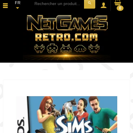
FR
search
0