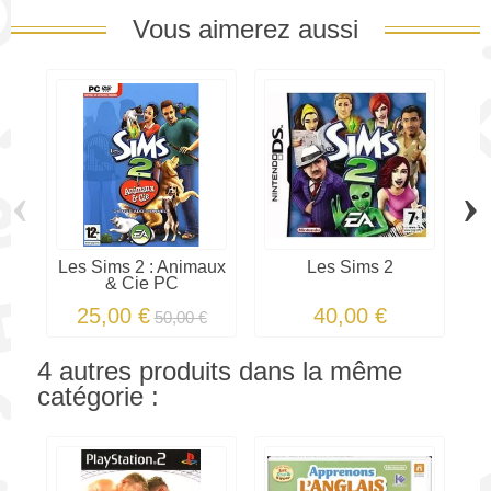
Vous aimerez aussi
‹
›
Les Sims 2 : Animaux
Les Sims 2
Le
& Cie PC
25,00 €
40,00 €
50,00 €
4 autres produits dans la même
catégorie :