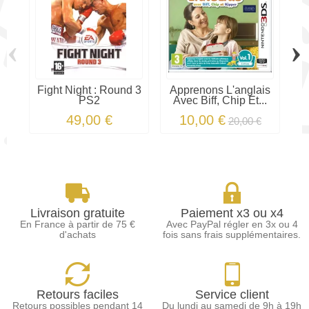
‹
›
Fight Night : Round 3
Apprenons L'anglais
S
PS2
Avec Biff, Chip Et...
V
49,00 €
10,00 €
20,00 €
Livraison gratuite
Paiement x3 ou x4
En France à partir de 75 €
Avec PayPal régler en 3x ou 4
d'achats
fois sans frais supplémentaires.
Retours faciles
Service client
Retours possibles pendant 14
Du lundi au samedi de 9h à 19h