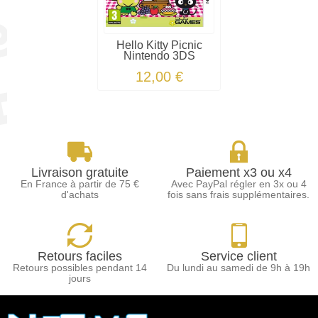
Hello Kitty Picnic
Nintendo 3DS
12,00 €
Livraison gratuite
Paiement x3 ou x4
En France à partir de 75 €
Avec PayPal régler en 3x ou 4
d'achats
fois sans frais supplémentaires.
Retours faciles
Service client
Retours possibles pendant 14
Du lundi au samedi de 9h à 19h
jours