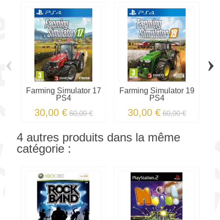
‹
›
Farming Simulator 17
Farming Simulator 19
P
PS4
PS4
30,00 €
30,00 €
60,00 €
60,00 €
4 autres produits dans la même
catégorie :