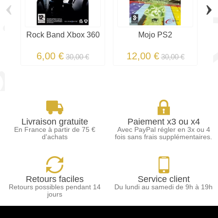
‹
›
Rock Band Xbox 360
Mojo PS2
T
6,00 €
12,00 €
30,00 €
30,00 €
Livraison gratuite
Paiement x3 ou x4
En France à partir de 75 €
Avec PayPal régler en 3x ou 4
d'achats
fois sans frais supplémentaires.
Retours faciles
Service client
Retours possibles pendant 14
Du lundi au samedi de 9h à 19h
jours