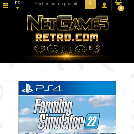
FR
search
0