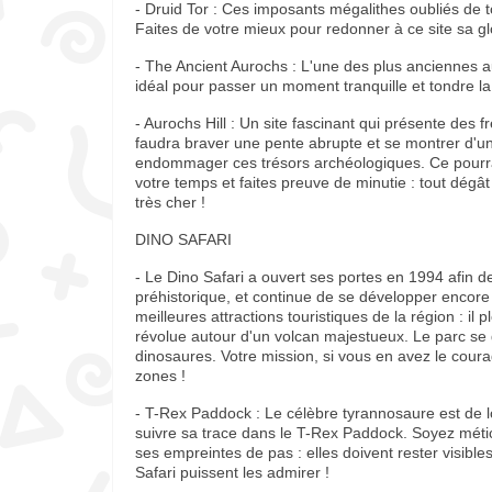
- Druid Tor : Ces imposants mégalithes oubliés de t
Faites de votre mieux pour redonner à ce site sa gl
- The Ancient Aurochs : L'une des plus anciennes a
idéal pour passer un moment tranquille et tondre la
- Aurochs Hill : Un site fascinant qui présente des 
faudra braver une pente abrupte et se montrer d'u
endommager ces trésors archéologiques. Ce pourrai
votre temps et faites preuve de minutie : tout dégâ
très cher !
DINO SAFARI
- Le Dino Safari a ouvert ses portes en 1994 afin de
préhistorique, et continue de se développer encore a
meilleures attractions touristiques de la région : i
révolue autour d'un volcan majestueux. Le parc se d
dinosaures. Votre mission, si vous en avez le courag
zones !
- T-Rex Paddock : Le célèbre tyrannosaure est de lo
suivre sa trace dans le T-Rex Paddock. Soyez méti
ses empreintes de pas : elles doivent rester visibl
Safari puissent les admirer !