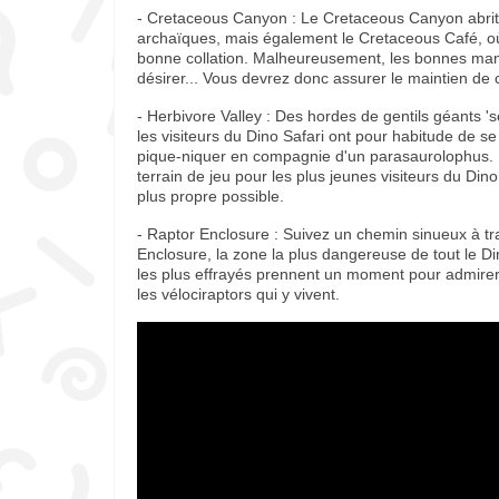
- Cretaceous Canyon : Le Cretaceous Canyon abrit
archaïques, mais également le Cretaceous Café, où l
bonne collation. Malheureusement, les bonnes maniè
désirer... Vous devrez donc assurer le maintien de c
- Herbivore Valley : Des hordes de gentils géants 's
les visiteurs du Dino Safari ont pour habitude de s
pique-niquer en compagnie d'un parasaurolophus. 
terrain de jeu pour les plus jeunes visiteurs du Dino
plus propre possible.
- Raptor Enclosure : Suivez un chemin sinueux à tr
Enclosure, la zone la plus dangereuse de tout le D
les plus effrayés prennent un moment pour admirer
les vélociraptors qui y vivent.