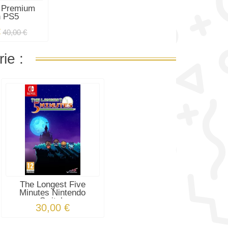
 Premium
n PS5
€
40,00 €
ie :
The Longest Five
Minutes Nintendo
Switch
30,00 €