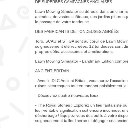
DE SUPERBES CAMPAGNES ANGLAISES
Lawn Mowing Simulator se déroule dans un charman
animées, de vastes châteaux, des jardins pittores
le passage de votre tondeuse.
DES FABRICANTS DE TONDEUSES AGRÉÉS
Toro, SCAG et STIGA sont au cœur de Lawn Mowing 
soigneusement été recréées. 12 tondeuses sont di
propres défis, accessoires et améliorations.
Lawn Mowing Simulator - Landmark Edition compr
ANCIENT BRITAIN
- Avec le DLC Ancient Britain, vous aurez l'occasio
ruines pittoresques tout en tondant paisiblement la
- Découvrez quatre nouveaux lieux :
- The Royal Stones : Explorez un lieu fantaisiste o
leur véritable signification soit encore inconnue, u
désherbage ! Équipez-vous des outils à votre disp
soigneusement tailler l'herbe et dégager ces ancie