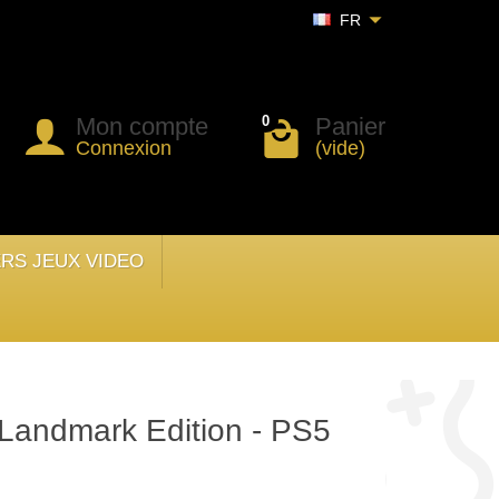
FR
Mon compte
Panier
0
Connexion
(vide)
ERS JEUX VIDEO
Landmark Edition - PS5