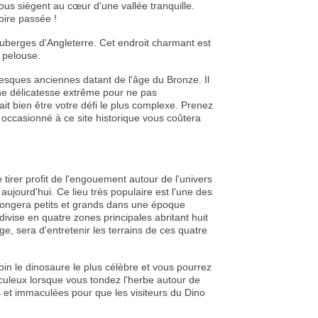
ous siègent au cœur d'une vallée tranquille.
oire passée !
uberges d'Angleterre. Cet endroit charmant est
 pelouse.
fresques anciennes datant de l'âge du Bronze. Il
ne délicatesse extrême pour ne pas
t bien être votre défi le plus complexe. Prenez
t occasionné à ce site historique vous coûtera
 tirer profit de l'engouement autour de l'univers
ujourd'hui. Ce lieu très populaire est l'une des
l plongera petits et grands dans une époque
ivise en quatre zones principales abritant huit
e, sera d'entretenir les terrains de ces quatre
in le dinosaure le plus célèbre et vous pourrez
culeux lorsque vous tondez l'herbe autour de
es et immaculées pour que les visiteurs du Dino