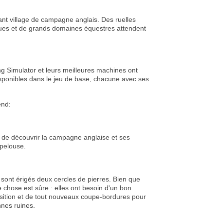
t village de campagne anglais. Des ruelles
ques et de grands domaines équestres attendent
Simulator et leurs meilleures machines ont
sponibles dans le jeu de base, chacune avec ses
end:
n de découvrir la campagne anglaise et ses
 pelouse.
ù sont érigés deux cercles de pierres. Bien que
ne chose est sûre : elles ont besoin d'un bon
osition et de tout nouveaux coupe-bordures pour
nnes ruines.