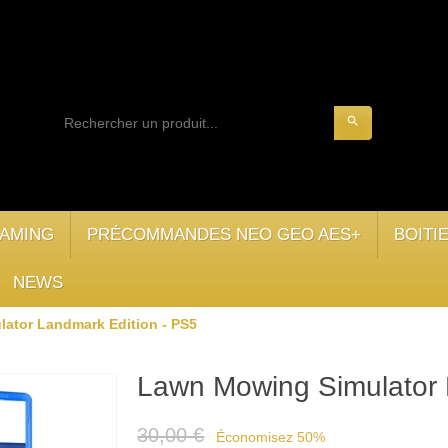
search
AMING
PRÉCOMMANDES NEO GEO AES+
BOITI
NEWS
ator Landmark Edition - PS5
Lawn Mowing Simulator 
30,00 €
Économisez 50%