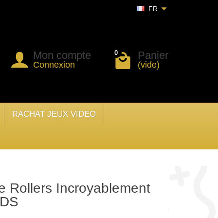
FR
Mon compte
Panier
0
Connexion
(vide)
RACHAT JEUX VIDEO
e Rollers Incroyablement
3DS