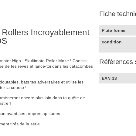
Fiche techn
 Rollers Incroyablement
Plate-forme
DS
condition
Références 
Monster High : Skultimate Roller Maze ! Choisis
pe de tes rêves et lance-toi dans les catacombes
EAN-13
utables, bats tes adversaires et utilise les
er la course !
 t’amèneront encore plus loin dans ta quête de
stre !
un ayant ses propres aptitudes
ment tirés de la série