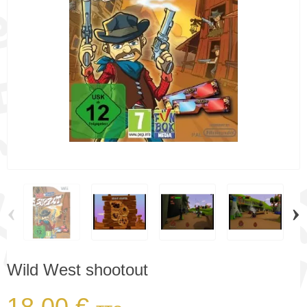
‹
›
Wild West shootout
18,00 €