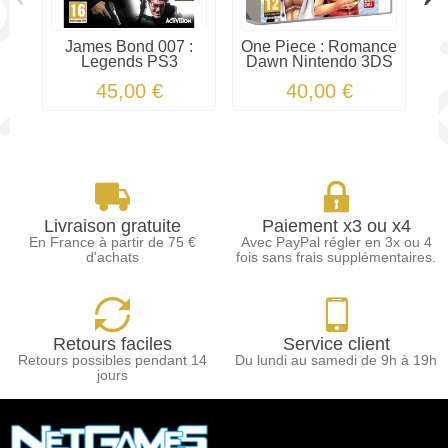
James Bond 007 :
One Piece : Romance
Legends PS3
Dawn Nintendo 3DS
V
45,00 €
40,00 €
Livraison gratuite
Paiement x3 ou x4
En France à partir de 75 €
Avec PayPal régler en 3x ou 4
d'achats
fois sans frais supplémentaires.
Retours faciles
Service client
Retours possibles pendant 14
Du lundi au samedi de 9h à 19h
jours