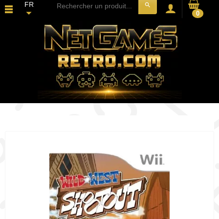
FR
search
0