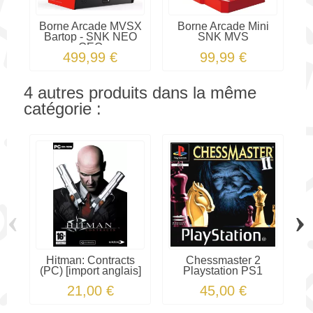
Borne Arcade MVSX
Borne Arcade Mini
B
Bartop - SNK NEO
SNK MVS
GEO
499,99 €
99,99 €
4 autres produits dans la même
catégorie :
‹
›
Hitman: Contracts
Chessmaster 2
(PC) [import anglais]
Playstation PS1
21,00 €
45,00 €