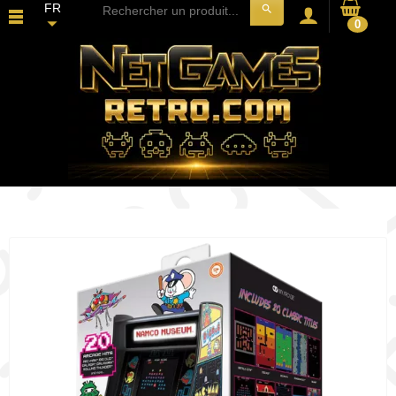
FR
search
0