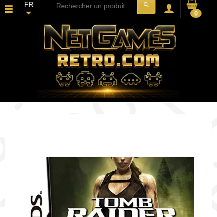
FR
search
0