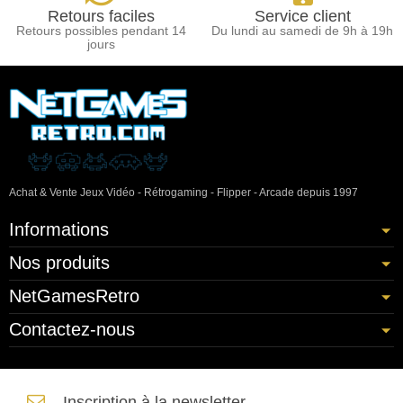
Retours faciles
Service client
Retours possibles pendant 14
Du lundi au samedi de 9h à 19h
jours
Achat & Vente Jeux Vidéo - Rétrogaming - Flipper - Arcade depuis 1997
Informations
Nos produits
NetGamesRetro
Contactez-nous
Inscription à la newsletter