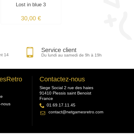
Lost in blue 3
30,00 €
Service client
nt 14
Du lundi au samedi de 9h à 19h
esRetro
Contactez-nous
Siege Social 2 rue des haies
91410 Plessis saint Benoist
te
France
-nous
01.69.17.11.45
contact@netgamesretro.com