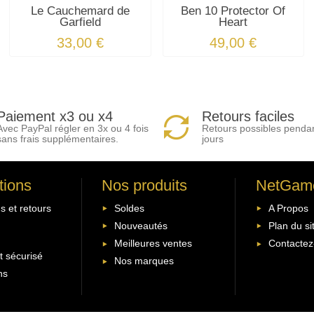
Le Cauchemard de
Ben 10 Protector Of
Garfield
Heart
33,00 €
49,00 €
Paiement x3 ou x4
Retours faciles
Avec PayPal régler en 3x ou 4 fois
Retours possibles penda
sans frais supplémentaires.
jours
tions
Nos produits
NetGam
s et retours
Soldes
A Propos
Nouveautés
Plan du si
Meilleures ventes
Contactez
 sécurisé
Nos marques
ns