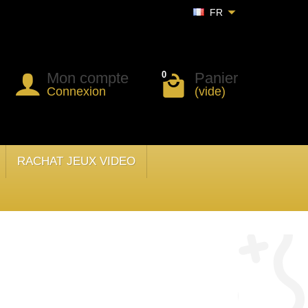
FR
Mon compte
Panier
0
Connexion
(vide)
RACHAT JEUX VIDEO