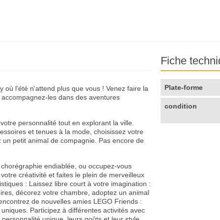
Fiche techn
Plate-forme
 où l'été n'attend plus que vous­ ! Venez faire la
t accompagnez-les dans des aventures
condition
votre personnalité tout en explorant la ville.
essoires et tenues à la mode, choisissez votre
z un petit animal de compagnie. Pas encore de
e chorégraphie endiablée, ou occupez-vous
otre créativité et faites le plein de merveilleux
tiques : Laissez libre court à votre imagination ­:
oires, décorez votre chambre, adoptez un animal
Rencontrez de nouvelles amies LEGO Friends ­:
niques. Participez à différentes activités avec
 personnalité unique, leurs goûts et leur style