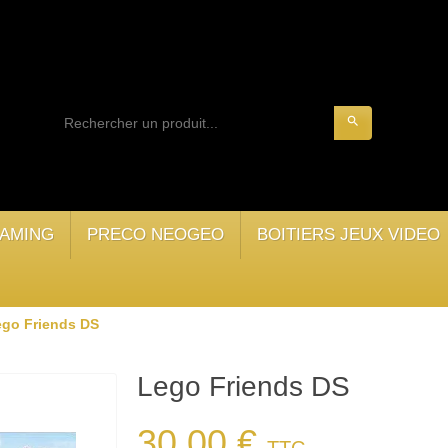
search
AMING
PRECO NEOGEO
BOITIERS JEUX VIDEO
ego Friends DS
Lego Friends DS
30,00 €