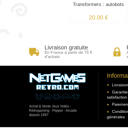
Transformers : autobots
20,00 €
Livraison gratuite
En France à partir de 75 €
d'achats
Informa
Livraison
Garantie
satisfaction
Paiement
Achat & Vente Jeux Vidéo -
Rétrogaming - Flipper - Arcade
Conditio
depuis 1997
générales