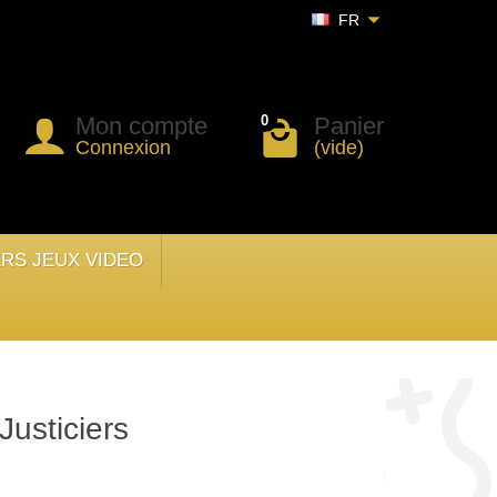
FR
Mon compte
Panier
0
Connexion
(vide)
ERS JEUX VIDEO
usticiers