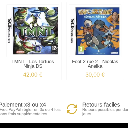
TMNT - Les Tortues
Foot 2 rue 2 - Nicolas
Ninja DS
Anelka
42,00 €
30,00 €
Paiement x3 ou x4
Retours faciles
Avec PayPal régler en 3x ou 4 fois
Retours possibles penda
sans frais supplémentaires.
jours