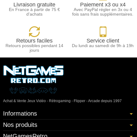
Livraison gratuite
Paiement x3 ou x4
En France à partir de 75 €
Avec PayPal régler en 3x ou 4
d'achats
fois sans frais supplémentaires.
Retours faciles
Service client
Retours possibles pendant 14
Du lundi au samedi de 9h à 19h
jours
Achat & Vente Jeux Vidéo - Rétrogaming - Flipper - Arcade depuis 1997
Informations
Nos produits
NetGamesRetro