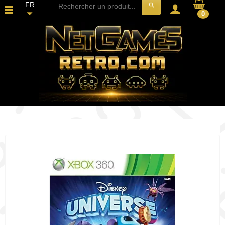
FR
search
0