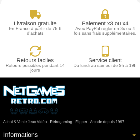
Livraison gratuite
Paiement x3 ou x4
En France à partir de 75 €
Avec PayPal régler en 3x ou 4
d'achats
fois sans frais supplémentaires.
Retours faciles
Service client
Retours possibles pendant 14
Du lundi au samedi de 9h à 19h
jours
Achat & Vente Jeux Vidéo - Rétrogaming - Flipper - Arcade depuis 1997
Informations