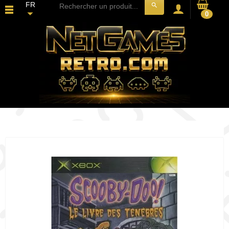
FR
search
0