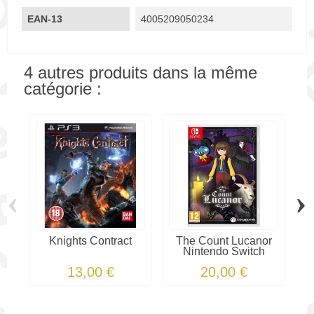
EAN-13
4005209050234
4 autres produits dans la même
catégorie :
‹
›
Knights Contract
The Count Lucanor
B
Nintendo Switch
Be
13,00 €
20,00 €