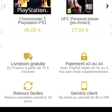
‹
›
Chessmaster 2
UFC Personal trainer
Mi
Playstation PS1
(jeu Kinect)
45,00 €
17,00 €
Livraison gratuite
Paiement x3 ou x4
En France à partir de 75 €
Avec PayPal régler en 3x ou 4
d'achats
fois sans frais supplémentaires.
Retours faciles
Service client
Retours possibles pendant 14
Du lundi au samedi de 9h à 19h
jours