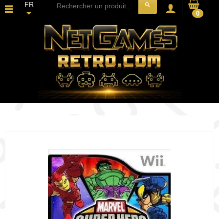
FR
search
0