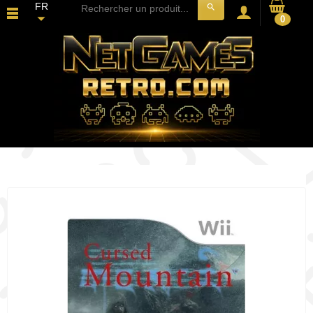
FR
search
0