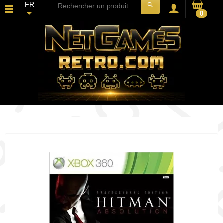
FR
search
0