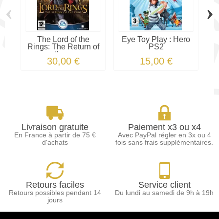
‹
›
The Lord of the
Eye Toy Play : Hero
Rings: The Return of
PS2
N
the...
30,00 €
15,00 €
Livraison gratuite
Paiement x3 ou x4
En France à partir de 75 €
Avec PayPal régler en 3x ou 4
d'achats
fois sans frais supplémentaires.
Retours faciles
Service client
Retours possibles pendant 14
Du lundi au samedi de 9h à 19h
jours