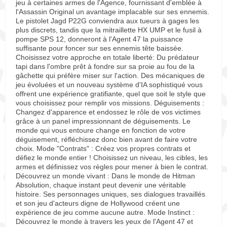
jeu à certaines armes de l'Agence, fournissant d'emblée à
l'Assassin Original un avantage implacable sur ses ennemis.
Le pistolet Jagd P22G conviendra aux tueurs à gages les
plus discrets, tandis que la mitraillette HX UMP et le fusil à
pompe SPS 12, donneront à l'Agent 47 la puissance
suffisante pour foncer sur ses ennemis tête baissée.
Choisissez votre approche en totale liberté: Du prédateur
tapi dans l'ombre prêt à fondre sur sa proie au fou de la
gâchette qui préfère miser sur l'action. Des mécaniques de
jeu évoluées et un nouveau système d'IA sophistiqué vous
offrent une expérience gratifiante, quel que soit le style que
vous choisissez pour remplir vos missions. Déguisements :
Changez d'apparence et endossez le rôle de vos victimes
grâce à un panel impressionnant de déguisements. Le
monde qui vous entoure change en fonction de votre
déguisement, réfléchissez donc bien avant de faire votre
choix. Mode "Contrats" : Créez vos propres contrats et
défiez le monde entier ! Choisissez un niveau, les cibles, les
armes et définissez vos règles pour mener à bien le contrat.
Découvrez un monde vivant : Dans le monde de Hitman
Absolution, chaque instant peut devenir une véritable
histoire. Ses personnages uniques, ses dialogues travaillés
et son jeu d'acteurs digne de Hollywood créent une
expérience de jeu comme aucune autre. Mode Instinct :
Découvrez le monde à travers les yeux de l'Agent 47 et