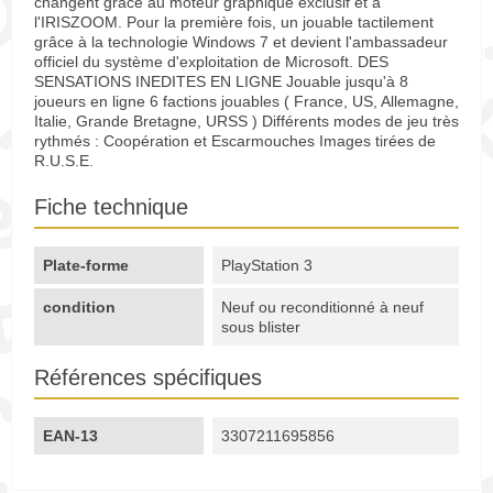
changent grâce au moteur graphique exclusif et à
l'IRISZOOM. Pour la première fois, un jouable tactilement
grâce à la technologie Windows 7 et devient l'ambassadeur
officiel du système d'exploitation de Microsoft. DES
SENSATIONS INEDITES EN LIGNE Jouable jusqu'à 8
joueurs en ligne 6 factions jouables ( France, US, Allemagne,
Italie, Grande Bretagne, URSS ) Différents modes de jeu très
rythmés : Coopération et Escarmouches Images tirées de
R.U.S.E.
Fiche technique
Plate-forme
PlayStation 3
condition
Neuf ou reconditionné à neuf
sous blister
Références spécifiques
EAN-13
3307211695856