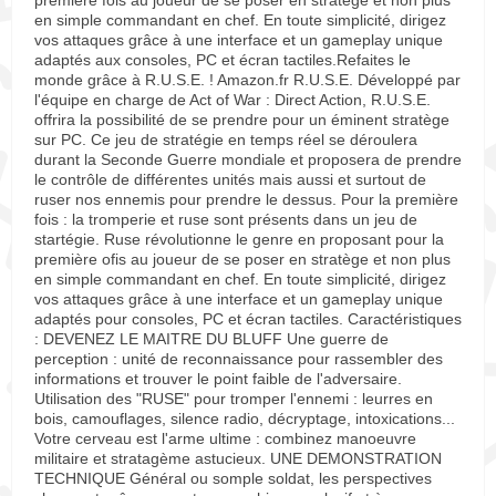
première fois au joueur de se poser en stratège et non plus
en simple commandant en chef. En toute simplicité, dirigez
vos attaques grâce à une interface et un gameplay unique
adaptés aux consoles, PC et écran tactiles.Refaites le
monde grâce à R.U.S.E. ! Amazon.fr R.U.S.E. Développé par
l'équipe en charge de Act of War : Direct Action, R.U.S.E.
offrira la possibilité de se prendre pour un éminent stratège
sur PC. Ce jeu de stratégie en temps réel se déroulera
durant la Seconde Guerre mondiale et proposera de prendre
le contrôle de différentes unités mais aussi et surtout de
ruser nos ennemis pour prendre le dessus. Pour la première
fois : la tromperie et ruse sont présents dans un jeu de
startégie. Ruse révolutionne le genre en proposant pour la
première ofis au joueur de se poser en stratège et non plus
en simple commandant en chef. En toute simplicité, dirigez
vos attaques grâce à une interface et un gameplay unique
adaptés pour consoles, PC et écran tactiles. Caractéristiques
: DEVENEZ LE MAITRE DU BLUFF Une guerre de
perception : unité de reconnaissance pour rassembler des
informations et trouver le point faible de l'adversaire.
Utilisation des "RUSE" pour tromper l'ennemi : leurres en
bois, camouflages, silence radio, décryptage, intoxications...
Votre cerveau est l'arme ultime : combinez manoeuvre
militaire et stratagème astucieux. UNE DEMONSTRATION
TECHNIQUE Général ou somple soldat, les perspectives