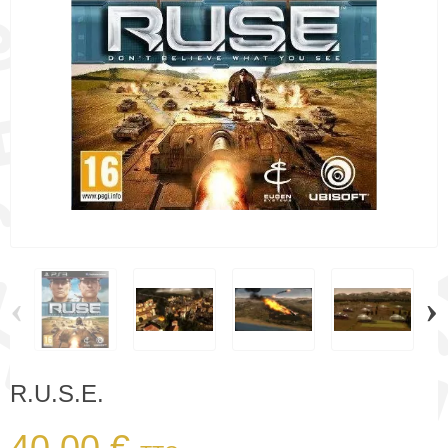
‹
›
R.U.S.E.
40,00 €