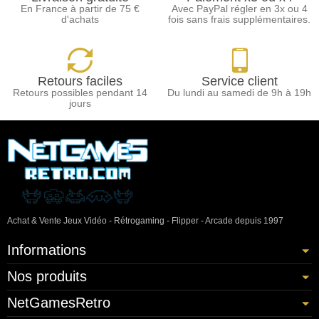
En France à partir de 75 €
Avec PayPal régler en 3x ou 4
d'achats
fois sans frais supplémentaires.
Retours faciles
Service client
Retours possibles pendant 14
Du lundi au samedi de 9h à 19h
jours
Achat & Vente Jeux Vidéo - Rétrogaming - Flipper - Arcade depuis 1997
Informations
Nos produits
NetGamesRetro