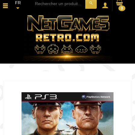
FR
search
0