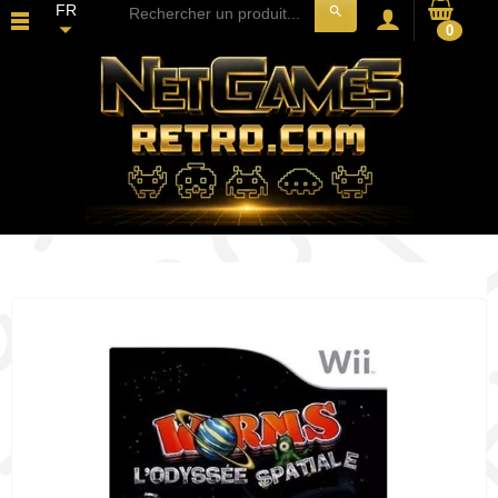
FR
search
0