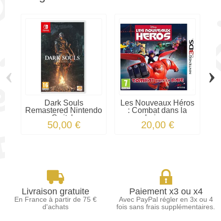
‹
›
Dark Souls
Les Nouveaux Héros
Remastered Nintendo
: Combat dans la
C
Switch
baies...
50,00 €
20,00 €
Livraison gratuite
Paiement x3 ou x4
En France à partir de 75 €
Avec PayPal régler en 3x ou 4
d'achats
fois sans frais supplémentaires.