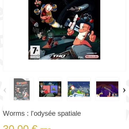
‹
›
Worms : l'odysée spatiale
30,00 €