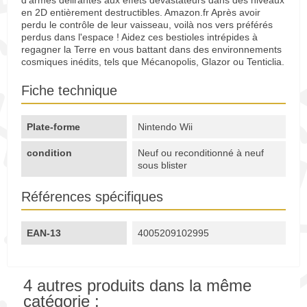
d'armes délirantes aux effets dévastateurs dans des niveaux
en 2D entièrement destructibles. Amazon.fr Après avoir
perdu le contrôle de leur vaisseau, voilà nos vers préférés
perdus dans l'espace ! Aidez ces bestioles intrépides à
regagner la Terre en vous battant dans des environnements
cosmiques inédits, tels que Mécanopolis, Glazor ou Tenticlia.
Fiche technique
Plate-forme
Nintendo Wii
condition
Neuf ou reconditionné à neuf
sous blister
Références spécifiques
EAN-13
4005209102995
4 autres produits dans la même
catégorie :