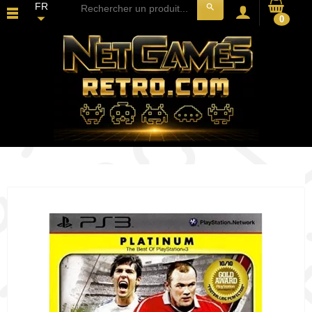
FR
search
0