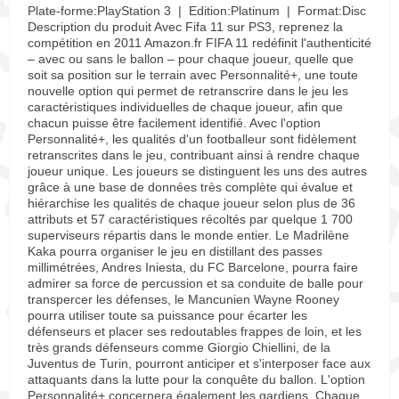
Plate-forme:PlayStation 3 | Edition:Platinum | Format:Disc
Description du produit Avec Fifa 11 sur PS3, reprenez la
compétition en 2011 Amazon.fr FIFA 11 redéfinit l'authenticité
– avec ou sans le ballon – pour chaque joueur, quelle que
soit sa position sur le terrain avec Personnalité+, une toute
nouvelle option qui permet de retranscrire dans le jeu les
caractéristiques individuelles de chaque joueur, afin que
chacun puisse être facilement identifié. Avec l'option
Personnalité+, les qualités d'un footballeur sont fidèlement
retranscrites dans le jeu, contribuant ainsi à rendre chaque
joueur unique. Les joueurs se distinguent les uns des autres
grâce à une base de données très complète qui évalue et
hiérarchise les qualités de chaque joueur selon plus de 36
attributs et 57 caractéristiques récoltés par quelque 1 700
superviseurs répartis dans le monde entier. Le Madrilène
Kaka pourra organiser le jeu en distillant des passes
millimétrées, Andres Iniesta, du FC Barcelone, pourra faire
admirer sa force de percussion et sa conduite de balle pour
transpercer les défenses, le Mancunien Wayne Rooney
pourra utiliser toute sa puissance pour écarter les
défenseurs et placer ses redoutables frappes de loin, et les
très grands défenseurs comme Giorgio Chiellini, de la
Juventus de Turin, pourront anticiper et s'interposer face aux
attaquants dans la lutte pour la conquête du ballon. L'option
Personnalité+ concernera également les gardiens. Chaque