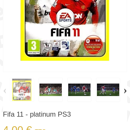
‹
›
Fifa 11 - platinum PS3
4,00 €