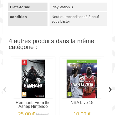
Plate-forme
PlayStation 3
condition
Neuf ou reconditionné à neuf
sous blister
4 autres produits dans la même
catégorie :
‹
›
Remnant: From the
NBA Live 18
M
Ashes Nintendo
Switch
25,00 €
10,00 €
50,00 €