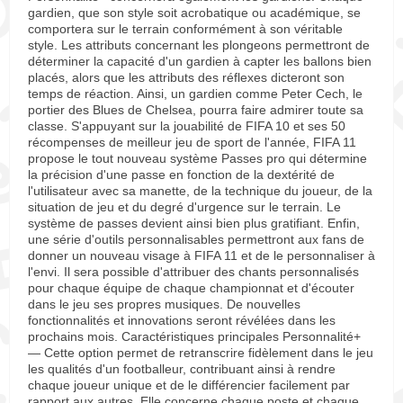
gardien, que son style soit acrobatique ou académique, se
comportera sur le terrain conformément à son véritable
style. Les attributs concernant les plongeons permettront de
déterminer la capacité d'un gardien à capter les ballons bien
placés, alors que les attributs des réflexes dicteront son
temps de réaction. Ainsi, un gardien comme Peter Cech, le
portier des Blues de Chelsea, pourra faire admirer toute sa
classe. S'appuyant sur la jouabilité de FIFA 10 et ses 50
récompenses de meilleur jeu de sport de l'année, FIFA 11
propose le tout nouveau système Passes pro qui détermine
la précision d'une passe en fonction de la dextérité de
l'utilisateur avec sa manette, de la technique du joueur, de la
situation de jeu et du degré d'urgence sur le terrain. Le
système de passes devient ainsi bien plus gratifiant. Enfin,
une série d'outils personnalisables permettront aux fans de
donner un nouveau visage à FIFA 11 et de le personnaliser à
l'envi. Il sera possible d'attribuer des chants personnalisés
pour chaque équipe de chaque championnat et d'écouter
dans le jeu ses propres musiques. De nouvelles
fonctionnalités et innovations seront révélées dans les
prochains mois. Caractéristiques principales Personnalité+
— Cette option permet de retranscrire fidèlement dans le jeu
les qualités d'un footballeur, contribuant ainsi à rendre
chaque joueur unique et de le différencier facilement par
rapport aux autres. Elle concerne chaque poste et chaque