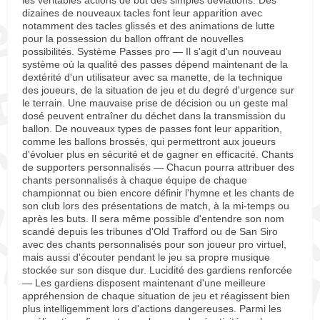
les véritables actions de but des simples déviations. Des
dizaines de nouveaux tacles font leur apparition avec
notamment des tacles glissés et des animations de lutte
pour la possession du ballon offrant de nouvelles
possibilités. Système Passes pro — Il s'agit d'un nouveau
système où la qualité des passes dépend maintenant de la
dextérité d'un utilisateur avec sa manette, de la technique
des joueurs, de la situation de jeu et du degré d'urgence sur
le terrain. Une mauvaise prise de décision ou un geste mal
dosé peuvent entraîner du déchet dans la transmission du
ballon. De nouveaux types de passes font leur apparition,
comme les ballons brossés, qui permettront aux joueurs
d'évoluer plus en sécurité et de gagner en efficacité. Chants
de supporters personnalisés — Chacun pourra attribuer des
chants personnalisés à chaque équipe de chaque
championnat ou bien encore définir l'hymne et les chants de
son club lors des présentations de match, à la mi-temps ou
après les buts. Il sera même possible d'entendre son nom
scandé depuis les tribunes d'Old Trafford ou de San Siro
avec des chants personnalisés pour son joueur pro virtuel,
mais aussi d'écouter pendant le jeu sa propre musique
stockée sur son disque dur. Lucidité des gardiens renforcée
— Les gardiens disposent maintenant d'une meilleure
appréhension de chaque situation de jeu et réagissent bien
plus intelligemment lors d'actions dangereuses. Parmi les