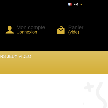
FR
Mon compte
Panier
0
Connexion
(vide)
ERS JEUX VIDEO