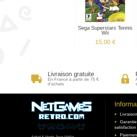
Sega Superstars Tennis
Wii
15,00 €
Livraison gratuite
En France à partir de 75 €
d'achats
Informa
Livraison
Garantie
satisfaction
Paiement
Achat & Vente Jeux Vidéo -