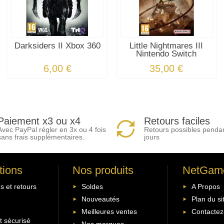
Darksiders II Xbox 360
Little Nightmares III
Nintendo Switch
6,00 €
35,00 €
Paiement x3 ou x4
Retours faciles
Avec PayPal régler en 3x ou 4 fois
Retours possibles penda
sans frais supplémentaires.
jours
tions
Nos produits
NetGam
s et retours
Soldes
A Propos
Nouveautés
Plan du si
Meilleures ventes
Contactez
 sécurisé