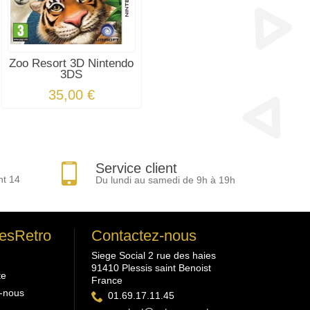
Zoo Resort 3D Nintendo
3DS
35,00 €
Service client
nt 14
Du lundi au samedi de 9h à 19h
esRetro
Contactez-nous
Siege Social 2 rue des haies
91410 Plessis saint Benoist
te
France
-nous
01.69.17.11.45