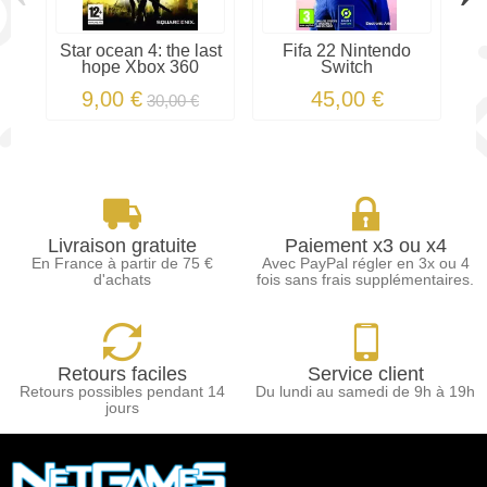
Star ocean 4: the last
Fifa 22 Nintendo
N
hope Xbox 360
Switch
9,00 €
45,00 €
30,00 €
Livraison gratuite
Paiement x3 ou x4
En France à partir de 75 €
Avec PayPal régler en 3x ou 4
d'achats
fois sans frais supplémentaires.
Retours faciles
Service client
Retours possibles pendant 14
Du lundi au samedi de 9h à 19h
jours