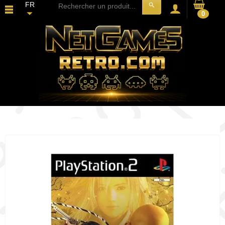
FR
search
0