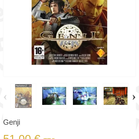
‹
›
Genji
51,00 €