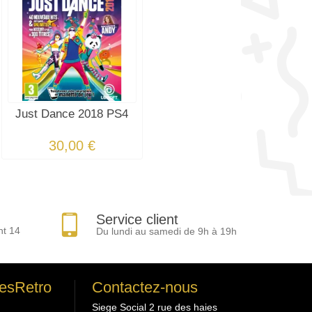
Just Dance 2018 PS4
30,00 €
Service client
nt 14
Du lundi au samedi de 9h à 19h
esRetro
Contactez-nous
Siege Social 2 rue des haies