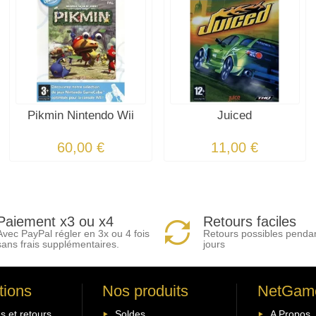
Pikmin Nintendo Wii
Juiced
60,00 €
11,00 €
Paiement x3 ou x4
Retours faciles
Avec PayPal régler en 3x ou 4 fois
Retours possibles penda
sans frais supplémentaires.
jours
tions
Nos produits
NetGam
s et retours
Soldes
A Propos