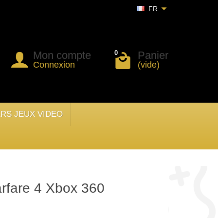
FR
Mon compte
Panier
0
Connexion
(vide)
ERS JEUX VIDEO
arfare 4 Xbox 360