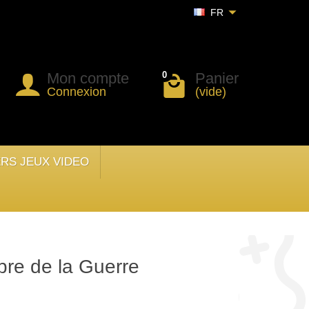
FR
Mon compte
Panier
0
Connexion
(vide)
ERS JEUX VIDEO
bre de la Guerre