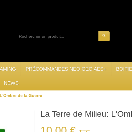
search
AMING
PRÉCOMMANDES NEO GEO AES+
BOITI
NEWS
 L'Ombre de la Guerre
La Terre de Milieu: L'Om
10,00 €