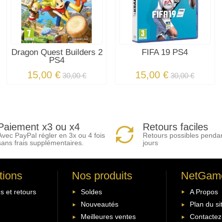
Dragon Quest Builders 2
FIFA 19 PS4
PS4
15,00 €
15,00 €
30,00 €
30,00 €
Paiement x3 ou x4
Retours faciles
Avec PayPal régler en 3x ou 4 fois
Retours possibles penda
sans frais supplémentaires.
jours
tions
Nos produits
NetGam
s et retours
Soldes
A Propos
Nouveautés
Plan du si
Meilleures ventes
Contactez