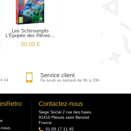
Les Schtroumpfs
L'Épopée des Rêves...
30,00 €
Service client
nt 14
Du lundi au samedi de 9h à 19h
esRetro
Contactez-nous
Siege Social 2 rue des haies
91410 Plessis saint Benoist
te
France
-nous
01.69.17.11.45