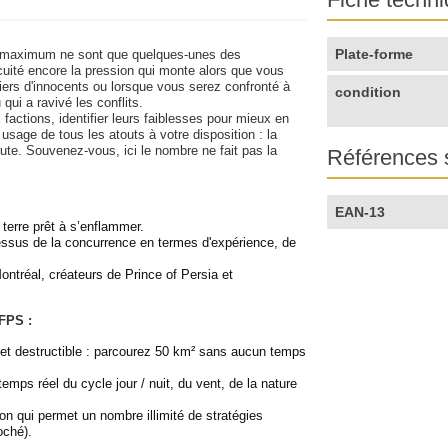
Plate-forme
au maximum ne sont que quelques-unes des
acuité encore la pression qui monte alors que vous
iers d'innocents ou lorsque vous serez confronté à
condition
 qui a ravivé les conflits.
factions, identifier leurs faiblesses pour mieux en
t usage de tous les atouts à votre disposition : la
brute. Souvenez-vous, ici le nombre ne fait pas la
Références 
EAN-13
 terre prêt à s’enflammer.
ssus de la concurrence en termes d'expérience, de
ontréal, créateurs de Prince of Persia et
 FPS :
et destructible : parcourez 50 km² sans aucun temps
mps réel du cycle jour / nuit, du vent, de la nature
on qui permet un nombre illimité de stratégies
oché).