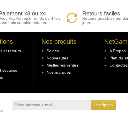
Paiement x3 ou x4
Retours faciles
Avec PayPal régler en 3x ou 4 fois
Retours possibles penda
sans frais supplémentaires.
jours
tions
Nos produits
NetGam
s et retours
Soldes
A Propos
Nouveautés
Plan du si
Meilleures ventes
Contactez
 sécurisé
Nos marques
ns
ez