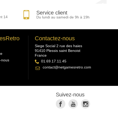
Service client
nt 14
Du lundi au samedi de 9h à 19h
esRetro
Contactez-nous
Siege Social 2 rue des haies
91410 Plessis saint Benoist
te
France
-nous
01.69.17.11.45
contact@netgamesretro.com
Suivez-nous