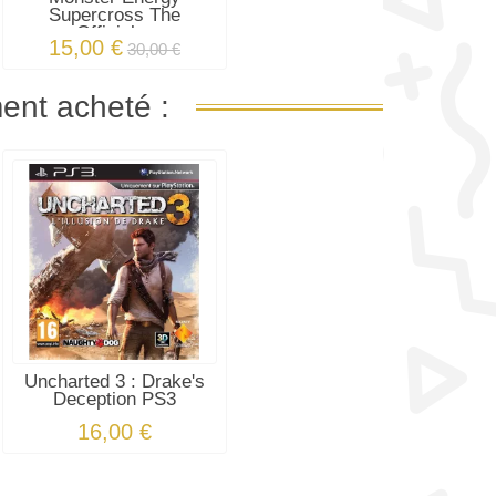
Supercross The
Official...
15,00 €
30,00 €
ment acheté :
Uncharted 3 : Drake's
Deception PS3
16,00 €