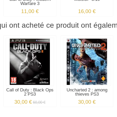
Warfare 3
11,00 €
16,00 €
qui ont acheté ce produit ont égale
Call of Duty : Black Ops
Uncharted 2 : among
2 PS3
thieves PS3
30,00 €
30,00 €
60,00 €