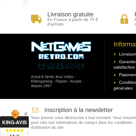
Livraison gratuite
En France à partir de 75 €
d'achats
Informa
Livraison
Garantie
satisfaction
Paiement
Achat & Vente Jeux Vidéo -
Rétrogaming - Flipper - Arcade
Conditio
depuis 1997
générales
Inscription à la newsletter
Vous pouvez vous désinscrire à tout moment. Vous trouver
KING-AVIS
pour cela nos informations de contact dans les conditions
d'utilisation du site.