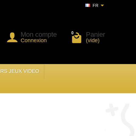
FR
Mon compte
Panier
0
Connexion
(vide)
ERS JEUX VIDEO