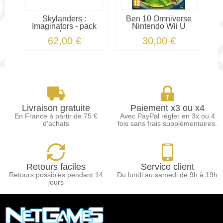
Skylanders :
Ben 10 Omniverse
F
Imaginators - pack
Nintendo Wii U
de...
62,00 €
30,00 €
Livraison gratuite
Paiement x3 ou x4
En France à partir de 75 €
Avec PayPal régler en 3x ou 4
d'achats
fois sans frais supplémentaires.
Retours faciles
Service client
Retours possibles pendant 14
Du lundi au samedi de 9h à 19h
jours