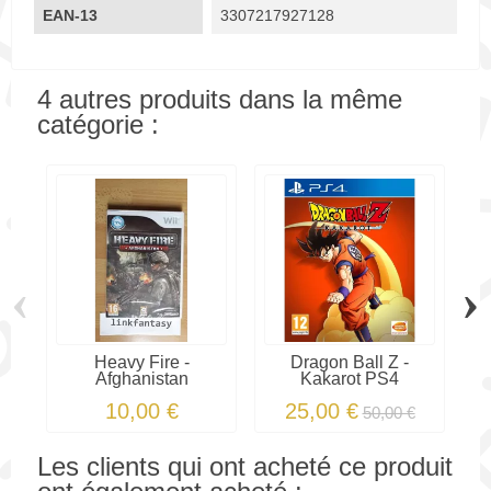
EAN-13
3307217927128
4 autres produits dans la même
catégorie :
‹
›
Heavy Fire -
Dragon Ball Z -
T
Afghanistan
Kakarot PS4
10,00 €
25,00 €
50,00 €
Les clients qui ont acheté ce produit