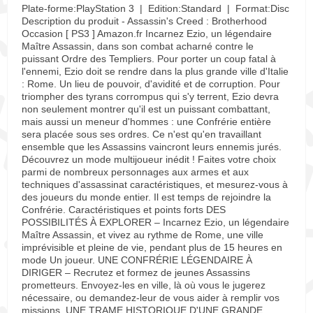
Plate-forme:PlayStation 3 | Edition:Standard | Format:Disc
Description du produit - Assassin's Creed : Brotherhood
Occasion [ PS3 ] Amazon.fr Incarnez Ezio, un légendaire
Maître Assassin, dans son combat acharné contre le
puissant Ordre des Templiers. Pour porter un coup fatal à
l'ennemi, Ezio doit se rendre dans la plus grande ville d'Italie
: Rome. Un lieu de pouvoir, d'avidité et de corruption. Pour
triompher des tyrans corrompus qui s'y terrent, Ezio devra
non seulement montrer qu'il est un puissant combattant,
mais aussi un meneur d'hommes : une Confrérie entière
sera placée sous ses ordres. Ce n'est qu'en travaillant
ensemble que les Assassins vaincront leurs ennemis jurés.
Découvrez un mode multijoueur inédit ! Faites votre choix
parmi de nombreux personnages aux armes et aux
techniques d'assassinat caractéristiques, et mesurez-vous à
des joueurs du monde entier. Il est temps de rejoindre la
Confrérie. Caractéristiques et points forts DES
POSSIBILITÉS À EXPLORER – Incarnez Ezio, un légendaire
Maître Assassin, et vivez au rythme de Rome, une ville
imprévisible et pleine de vie, pendant plus de 15 heures en
mode Un joueur. UNE CONFRÉRIE LÉGENDAIRE À
DIRIGER – Recrutez et formez de jeunes Assassins
prometteurs. Envoyez-les en ville, là où vous le jugerez
nécessaire, ou demandez-leur de vous aider à remplir vos
missions. UNE TRAME HISTORIQUE D'UNE GRANDE