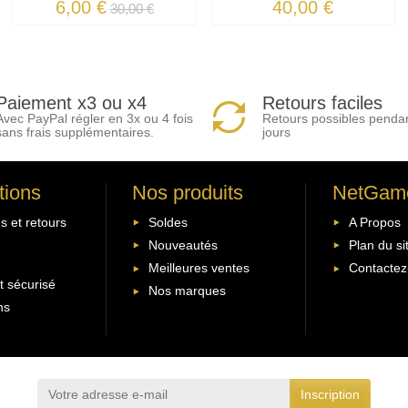
6,00 €
40,00 €
30,00 €
Paiement x3 ou x4
Retours faciles
Avec PayPal régler en 3x ou 4 fois
Retours possibles penda
sans frais supplémentaires.
jours
tions
Nos produits
NetGam
s et retours
Soldes
A Propos
Nouveautés
Plan du si
Meilleures ventes
Contactez
 sécurisé
Nos marques
ns