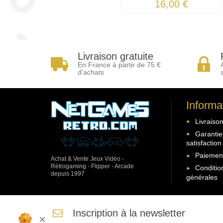
16,00 €
Livraison gratuite
En France à partir de 75 €
d'achats
Informa
Livraison
Garantie
satisfaction
Paiement
Achat & Vente Jeux Vidéo -
Rétrogaming - Flipper - Arcade
Conditio
depuis 1997
générales
Inscription à la newsletter