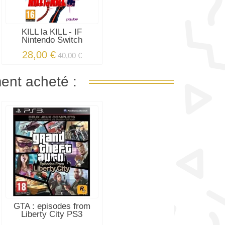
KILL la KILL - IF
Nintendo Switch
28,00 €
40,00 €
ment acheté :
GTA : episodes from
Liberty City PS3