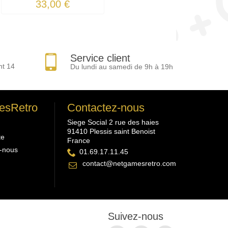
33,00 €
Service client
nt 14
Du lundi au samedi de 9h à 19h
esRetro
Contactez-nous
Siege Social 2 rue des haies
91410 Plessis saint Benoist
te
France
-nous
01.69.17.11.45
contact@netgamesretro.com
Suivez-nous