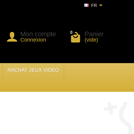
FR
Mon compte
Panier
0
Connexion
(vide)
RACHAT JEUX VIDEO