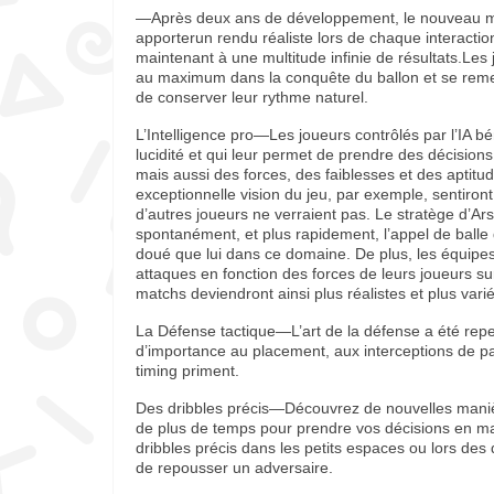
—Après deux ans de développement, le nouveau mo
apporterun rendu réaliste lors de chaque interaction
maintenant à une multitude infinie de résultats.Les
au maximum dans la conquête du ballon et se remett
de conserver leur rythme naturel.
L’Intelligence pro—Les joueurs contrôlés par l’IA b
lucidité et qui leur permet de prendre des décision
mais aussi des forces, des faiblesses et des aptitu
exceptionnelle vision du jeu, par exemple, sentiron
d’autres joueurs ne verraient pas. Le stratège d’A
spontanément, et plus rapidement, l’appel de balle
doué que lui dans ce domaine. De plus, les équipes 
attaques en fonction des forces de leurs joueurs sur
matchs deviendront ainsi plus réalistes et plus varié
La Défense tactique—L’art de la défense a été rep
d’importance au placement, aux interceptions de pas
timing priment.
Des dribbles précis—Découvrez de nouvelles maniè
de plus de temps pour prendre vos décisions en maît
dribbles précis dans les petits espaces ou lors d
de repousser un adversaire.