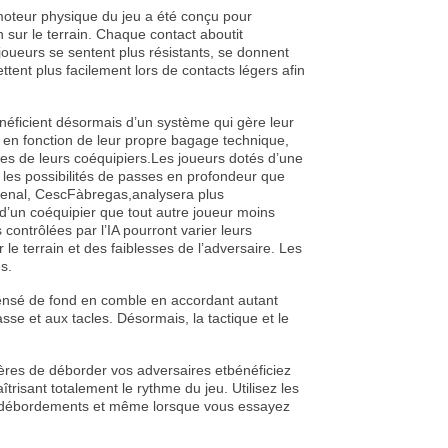
teur physique du jeu a été conçu pour
 sur le terrain. Chaque contact aboutit
 joueurs se sentent plus résistants, se donnent
ent plus facilement lors de contacts légers afin
énéficient désormais d’un système qui gère leur
s en fonction de leur propre bagage technique,
des de leurs coéquipiers.Les joueurs dotés d’une
t les possibilités de passes en profondeur que
rsenal, CescFàbregas,analysera plus
 d’un coéquipier que tout autre joueur moins
contrôlées par l’IA pourront varier leurs
 le terrain et des faiblesses de l’adversaire. Les
s.
ensé de fond en comble en accordant autant
se et aux tacles. Désormais, la tactique et le
res de déborder vos adversaires etbénéficiez
risant totalement le rythme du jeu. Utilisez les
es débordements et même lorsque vous essayez