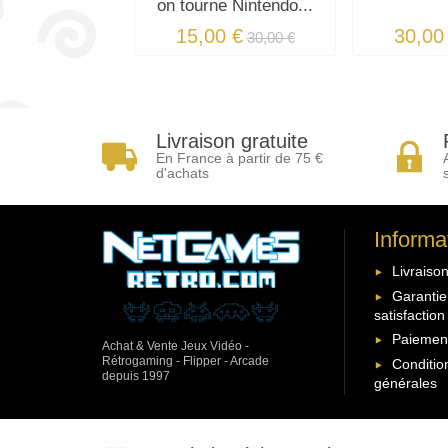
on tourne Nintendo...
15,00 €
30,00
30,00 €
Livraison gratuite
En France à partir de 75 €
d'achats
Informa
Livraison
Garantie
satisfaction
Paiement
Achat & Vente Jeux Vidéo -
Rétrogaming - Flipper - Arcade
Conditio
depuis 1997
générales