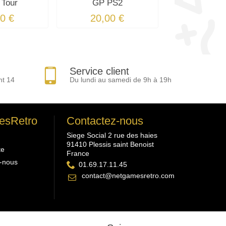
 Tour
GP PS2
0 €
20,00 €
Service client
nt 14
Du lundi au samedi de 9h à 19h
esRetro
Contactez-nous
Siege Social 2 rue des haies
91410 Plessis saint Benoist
te
France
-nous
01.69.17.11.45
contact@netgamesretro.com