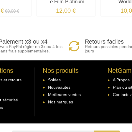
Le Film Platinum
World
 €
12,00 €
10,0
60,00 €
Paiement x3 ou x4
Retours faciles
Avec PayPal régler en 3x ou 4 fois
Retours possibles penda
sans frais supplémentaires.
jours
tions
Nos produits
NetGam
s et retours
Soldes
A Propos
Nouveautés
Plan du si
Meilleures ventes
Contactez
 sécurisé
Nos marques
ns