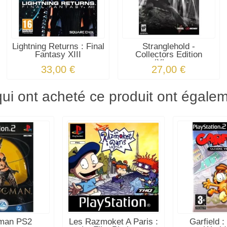
Lightning Returns : Final
Stranglehold -
Fantasy XIII
Collectors Edition
(Xbox...
33,00 €
27,00 €
qui ont acheté ce produit ont égale
man PS2
Les Razmoket A Paris :
Garfield 