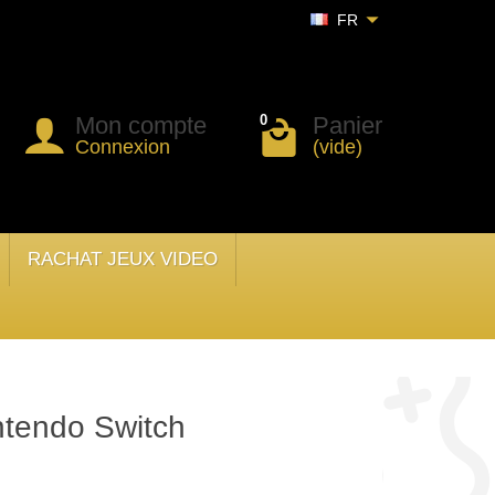
FR
Mon compte
Panier
0
Connexion
(vide)
RACHAT JEUX VIDEO
ntendo Switch