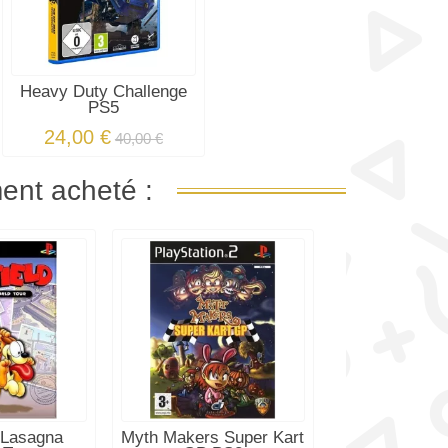
Heavy Duty Challenge
PS5
24,00 €
40,00 €
ment acheté :
: Lasagna
Myth Makers Super Kart