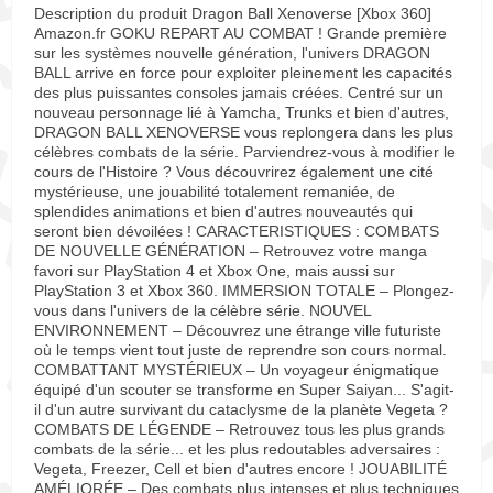
Description du produit Dragon Ball Xenoverse [Xbox 360]
Amazon.fr GOKU REPART AU COMBAT ! Grande première
sur les systèmes nouvelle génération, l'univers DRAGON
BALL arrive en force pour exploiter pleinement les capacités
des plus puissantes consoles jamais créées. Centré sur un
nouveau personnage lié à Yamcha, Trunks et bien d'autres,
DRAGON BALL XENOVERSE vous replongera dans les plus
célèbres combats de la série. Parviendrez-vous à modifier le
cours de l'Histoire ? Vous découvrirez également une cité
mystérieuse, une jouabilité totalement remaniée, de
splendides animations et bien d'autres nouveautés qui
seront bien dévoilées ! CARACTERISTIQUES : COMBATS
DE NOUVELLE GÉNÉRATION – Retrouvez votre manga
favori sur PlayStation 4 et Xbox One, mais aussi sur
PlayStation 3 et Xbox 360. IMMERSION TOTALE – Plongez-
vous dans l'univers de la célèbre série. NOUVEL
ENVIRONNEMENT – Découvrez une étrange ville futuriste
où le temps vient tout juste de reprendre son cours normal.
COMBATTANT MYSTÉRIEUX – Un voyageur énigmatique
équipé d'un scouter se transforme en Super Saiyan... S'agit-
il d'un autre survivant du cataclysme de la planète Vegeta ?
COMBATS DE LÉGENDE – Retrouvez tous les plus grands
combats de la série... et les plus redoutables adversaires :
Vegeta, Freezer, Cell et bien d'autres encore ! JOUABILITÉ
AMÉLIORÉE – Des combats plus intenses et plus techniques