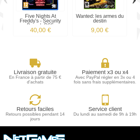
Five Nights At
Wanted: les armes du
T
Freddy's - Security
destin
T
Breach PS5
40,00 €
9,00 €
Livraison gratuite
Paiement x3 ou x4
En France à partir de 75 €
Avec PayPal régler en 3x ou 4
d'achats
fois sans frais supplémentaires.
Retours faciles
Service client
Retours possibles pendant 14
Du lundi au samedi de 9h à 19h
jours