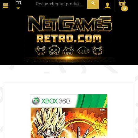
FR
search
0