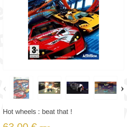
‹
›
Hot wheels : beat that !
63,00 €