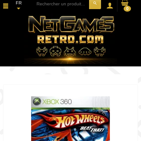
FR
search
0