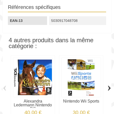
Références spécifiques
EAN-13
5030917048708
4 autres produits dans la même
catégorie :
‹
›
Alexandra
Nintendo Wii Sports
He
Ledermann Nintendo
DS
40,00 €
30,00 €