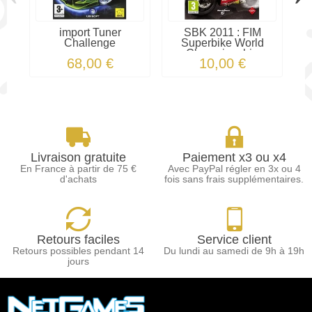
import Tuner
SBK 2011 : FIM
Challenge
Superbike World
Championship
68,00 €
10,00 €
Livraison gratuite
Paiement x3 ou x4
En France à partir de 75 €
Avec PayPal régler en 3x ou 4
d'achats
fois sans frais supplémentaires.
Retours faciles
Service client
Retours possibles pendant 14
Du lundi au samedi de 9h à 19h
jours