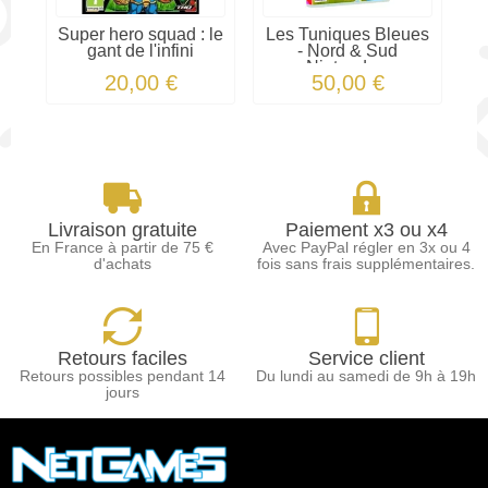
Super hero squad : le
Les Tuniques Bleues
C
gant de l'infini
- Nord & Sud
Nintendo...
20,00 €
50,00 €
Livraison gratuite
Paiement x3 ou x4
En France à partir de 75 €
Avec PayPal régler en 3x ou 4
d'achats
fois sans frais supplémentaires.
Retours faciles
Service client
Retours possibles pendant 14
Du lundi au samedi de 9h à 19h
jours