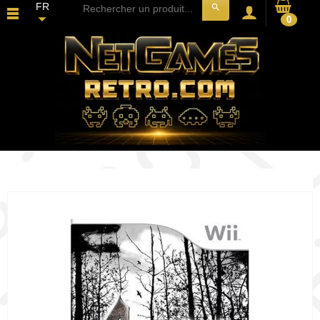
FR
search
0