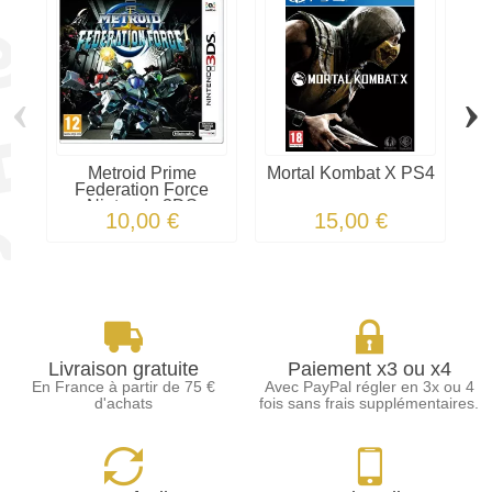
‹
›
Metroid Prime
Mortal Kombat X PS4
Federation Force
Nintendo 3DS
10,00 €
15,00 €
Livraison gratuite
Paiement x3 ou x4
En France à partir de 75 €
Avec PayPal régler en 3x ou 4
d'achats
fois sans frais supplémentaires.