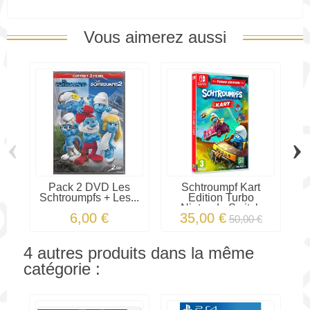
Vous aimerez aussi
‹
›
Pack 2 DVD Les
Schtroumpf Kart
L
Schtroumpfs + Les...
Edition Turbo
L
Nintendo Switch
6,00 €
35,00 €
50,00 €
4 autres produits dans la même
catégorie :