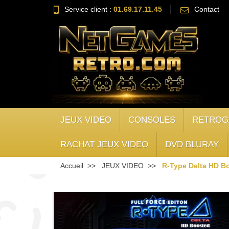
Service client :
01.69.17.11.45
Contact
JEUX VIDEO
CONSOLES
RETROG
RACHAT JEUX VIDEO
DVD BLURAY
Accueil
JEUX VIDEO
R-Type Delta HD Bo