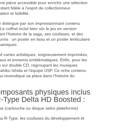
t une pièce accessible pour enrichir une sélection
ant fidèle à l’esprit de collectionneur
ion et lisibilité.
se distingue par son impressionnant contenu
e coffret inclut bien sûr le jeu en version
t l’histoire de la saga, ses coulisses, et des
nis : un poster en tissu et un poster lenticulaire
ynamiques.
uf cartes artistiques, soigneusement imprimées,
sseaux et ennemis emblématiques. Enfin, pour les
e sur double CD, regroupant les musiques
hiko Ishida et l’équipe USP. Ce riche contenu
ui revendique sa place dans l’histoire du
composants physiques inclus
 R-Type Delta HD Boosted :
e (cartouche ou disque selon plateforme)
 saga R-Type, les coulisses du développement et