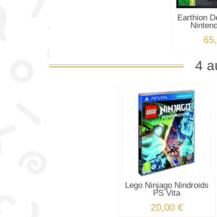
Earthion D
Ninten
65
4 a
Lego Ninjago Nindroids
PS Vita
20,00 €