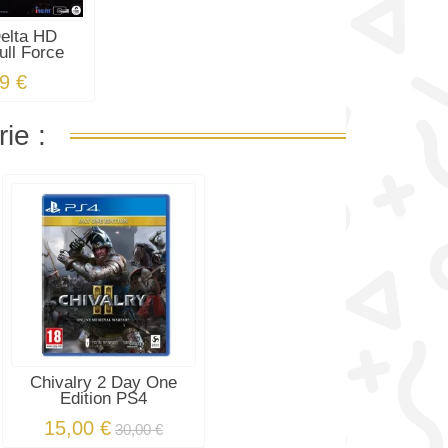
elta HD
ull Force
on...
9 €
ie :
Chivalry 2 Day One
Edition PS4
15,00 €
30,00 €