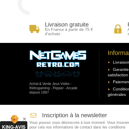
Livraison gratuite
En France à partir de 75 €
d'achats
Informa
Livraison
Garantie
satisfaction
Paiement
Achat & Vente Jeux Vidéo -
Rétrogaming - Flipper - Arcade
Conditio
depuis 1997
générales
Inscription à la newsletter
Vous pouvez vous désinscrire à tout moment. Vous trouver
KING-AVIS
pour cela nos informations de contact dans les conditions