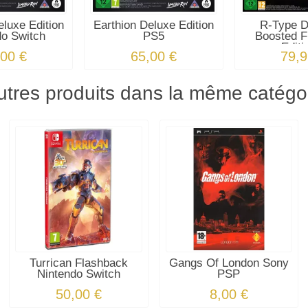
eluxe Edition
Earthion Deluxe Edition
R-Type D
do Switch
PS5
Boosted F
Editi
,00 €
65,00 €
79,9
utres produits dans la même catégor
Turrican Flashback
Gangs Of London Sony
Nintendo Switch
PSP
50,00 €
8,00 €