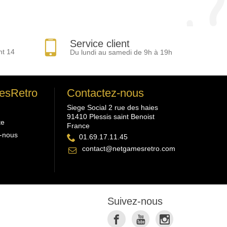
Service client
nt 14
Du lundi au samedi de 9h à 19h
esRetro
Contactez-nous
Siege Social 2 rue des haies
91410 Plessis saint Benoist
te
France
-nous
01.69.17.11.45
contact@netgamesretro.com
Suivez-nous