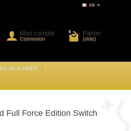
FR
Mon compte
Panier
0
Connexion
(vide)
ERS JEUX VIDEO
 Full Force Edition Switch