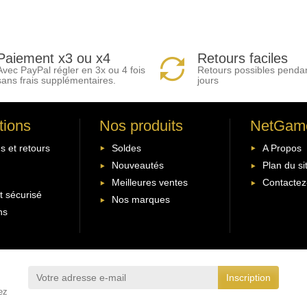
Paiement x3 ou x4
Retours faciles
Avec PayPal régler en 3x ou 4 fois
Retours possibles penda
sans frais supplémentaires.
jours
tions
Nos produits
NetGam
s et retours
Soldes
A Propos
Nouveautés
Plan du si
Meilleures ventes
Contactez
 sécurisé
Nos marques
ns
ez