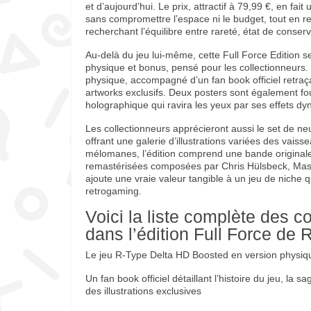
et d’aujourd’hui. Le prix, attractif à 79,99 €, en fai
sans compromettre l’espace ni le budget, tout en rest
recherchant l’équilibre entre rareté, état de conservat
Au-delà du jeu lui-même, cette Full Force Edition 
physique et bonus, pensé pour les collectionneurs. L
physique, accompagné d’un fan book officiel retraçan
artworks exclusifs. Deux posters sont également four
holographique qui ravira les yeux par ses effets d
Les collectionneurs apprécieront aussi le set de ne
offrant une galerie d’illustrations variées des vai
mélomanes, l’édition comprend une bande original
remastérisées composées par Chris Hülsbeck, Masa
ajoute une vraie valeur tangible à un jeu de niche q
retrogaming.
Voici la liste complète des 
dans l’édition Full Force de
Le jeu R-Type Delta HD Boosted en version physiqu
Un fan book officiel détaillant l’histoire du jeu, la
des illustrations exclusives