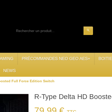
search
AMING
PRÉCOMMANDES NEO GEO AES+
BOITI
NEWS
osted Full Force Edition Switch
R-Type Delta HD Boosted
79,99 €