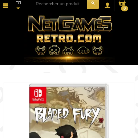
FR
search
0