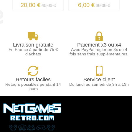
20,00 €
6,00 €
40,00 €
30,00 €
Livraison gratuite
Paiement x3 ou x4
En France à partir de 75 €
Avec PayPal régler en 3x ou 4
d'achats
fois sans frais supplémentaires.
Retours faciles
Service client
Retours possibles pendant 14
Du lundi au samedi de 9h à 19h
jours