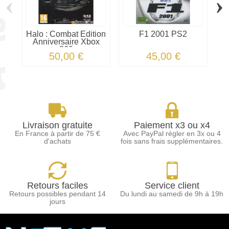
‹
›
Halo : Combat Édition
F1 2001 PS2
D
Anniversaire Xbox
360
50,00 €
45,00 €
Livraison gratuite
Paiement x3 ou x4
En France à partir de 75 €
Avec PayPal régler en 3x ou 4
d'achats
fois sans frais supplémentaires.
Retours faciles
Service client
Retours possibles pendant 14
Du lundi au samedi de 9h à 19h
jours