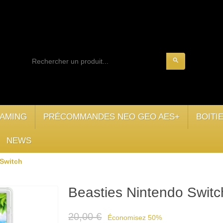
search
AMING
PRÉCOMMANDES NEO GEO AES+
BOITI
NEWS
 Switch
Beasties Nintendo Switc
20,00 €
Économisez 50%