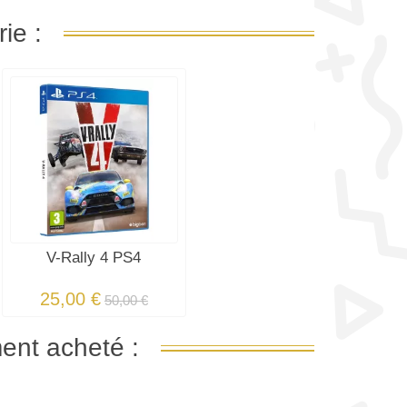
ie :
V-Rally 4 PS4
25,00 €
50,00 €
ment acheté :