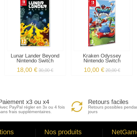
Lunar Lander Beyond
Kraken Odyssey
Nintendo Switch
Nintendo Switch
18,00 €
10,00 €
30,00 €
20,00 €
Paiement x3 ou x4
Retours faciles
Avec PayPal régler en 3x ou 4 fois
Retours possibles penda
sans frais supplémentaires.
jours
tions
Nos produits
NetGam