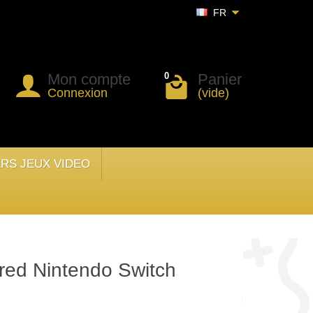
FR
Mon compte
Panier
0
Connexion
(vide)
ERS JEUX VIDEO
red Nintendo Switch