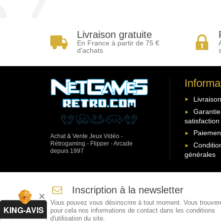
Livraison gratuite
En France à partir de 75 €
d'achats
Informa
Livraison
Garantie
satisfaction
Paiement
Achat & Vente Jeux Vidéo -
Rétrogaming - Flipper - Arcade
Conditio
depuis 1997
générales
Inscription à la newsletter
Vous pouvez vous désinscrire à tout moment. Vous trouver
KING-AVIS
pour cela nos informations de contact dans les conditions
d'utilisation du site.