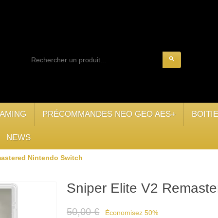
search
AMING
PRÉCOMMANDES NEO GEO AES+
BOITI
NEWS
mastered Nintendo Switch
Sniper Elite V2 Remaste
50,00 €
Économisez 50%