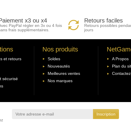
Paiement x3 ou x4
Retours faciles
Avec PayPal régler en 3x ou 4 fois
Retours possibles penda
sans frais supplémentaires.
jours
tions
Nos produits
NetGam
s et retours
Soldes
A Propos
Nouveautés
Plan du si
Meilleures ventes
Contactez
 sécurisé
Nos marques
ns
ez