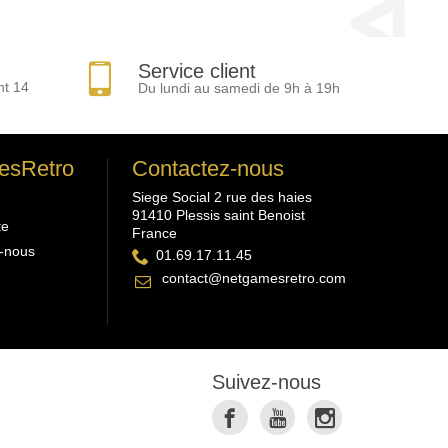
Service client
nt 14
Du lundi au samedi de 9h à 19h
esRetro
Contactez-nous
Siege Social 2 rue des haies
91410 Plessis saint Benoist
te
France
-nous
01.69.17.11.45
contact@netgamesretro.com
Suivez-nous