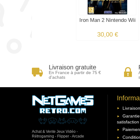
Iron Man 2 Nintendo Wii
30,00 €
Livraison gratuite
En France à partir de 75 €
d'achats
Informa
Livraison
Garantie
satisfaction
Paiement
Achat & Vente Jeux Vidéo -
Rétrogaming - Flipper - Arcade
Conditio