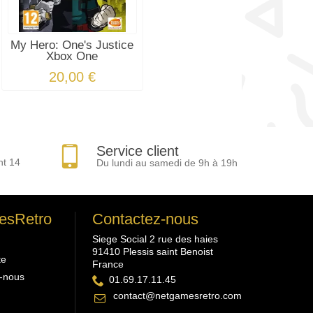
My Hero: One's Justice
Xbox One
20,00 €
Service client
nt 14
Du lundi au samedi de 9h à 19h
esRetro
Contactez-nous
Siege Social 2 rue des haies
91410 Plessis saint Benoist
te
France
-nous
01.69.17.11.45
contact@netgamesretro.com