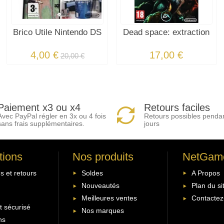
Brico Utile Nintendo DS
Dead space: extraction
4,00 €
17,00 €
20,00 €
Paiement x3 ou x4
Retours faciles
Avec PayPal régler en 3x ou 4 fois
Retours possibles penda
sans frais supplémentaires.
jours
tions
Nos produits
NetGam
s et retours
Soldes
A Propos
Nouveautés
Plan du si
Meilleures ventes
Contactez
 sécurisé
Nos marques
ns