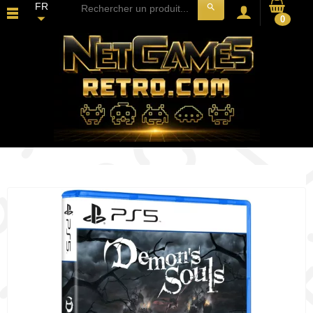
FR
search
0