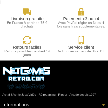
Livraison gratuite
Paiement x3 ou x4
En France à partir de 75 €
Avec PayPal régler en 3x ou 4
d'achats
fois sans frais supplémentaires.
Retours faciles
Service client
Retours possibles pendant 14
Du lundi au samedi de 9h à 19h
jours
Achat & Vente Jeux Vidéo - Rétrogaming - Flipper - Arcade depuis 1997
Informations