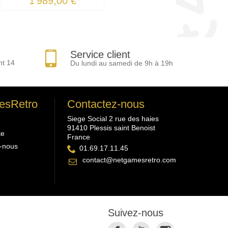
1 989,00 €
Service client
nt 14
Du lundi au samedi de 9h à 19h
esRetro
Contactez-nous
Siege Social 2 rue des haies
91410 Plessis saint Benoist
te
France
-nous
01.69.17.11.45
contact@netgamesretro.com
Suivez-nous