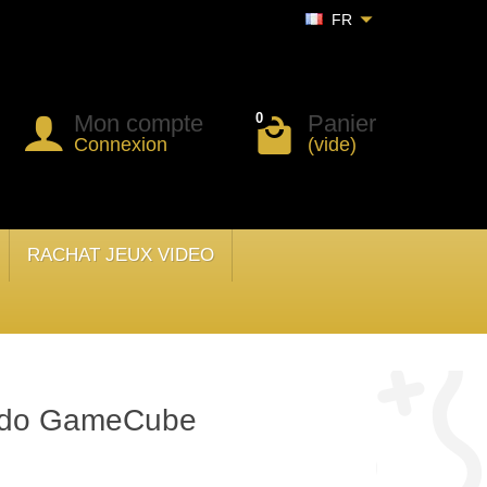
FR
Mon compte
Panier
0
Connexion
(vide)
RACHAT JEUX VIDEO
endo GameCube