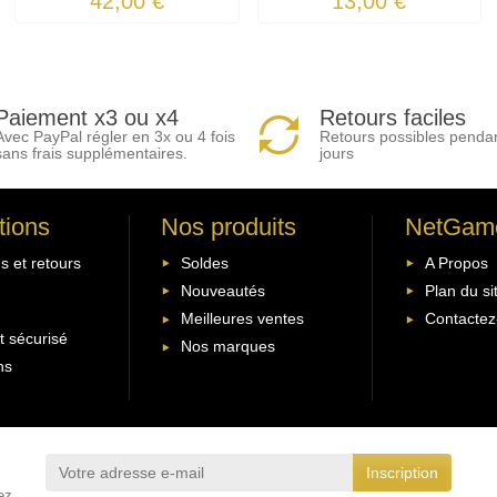
42,00 €
13,00 €
Paiement x3 ou x4
Retours faciles
Avec PayPal régler en 3x ou 4 fois
Retours possibles penda
sans frais supplémentaires.
jours
tions
Nos produits
NetGam
s et retours
Soldes
A Propos
Nouveautés
Plan du si
Meilleures ventes
Contactez
 sécurisé
Nos marques
ns
ez