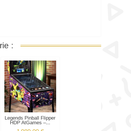
ie :
Legends Pinball Flipper
HDP AtGames –...