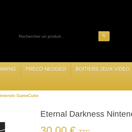
search
AMING
PRECO NEOGEO
BOITIERS JEUX VIDEO
Nintendo GameCube
Eternal Darkness Nint
30,00 €