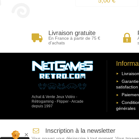
5,00 €
Livraison gratuite
En France à partir de 75 €
d'achats
Informa
Livraison
Garantie
satisfaction
Paiement
Achat & Vente Jeux Vidéo -
Rétrogaming - Flipper - Arcade
Conditio
depuis 1997
générales
Inscription à la newsletter
Vous pouvez vous désinscrire à tout moment. Vous trouver