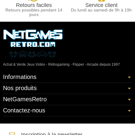
Retours faciles
Service client
Retours possibles pendant 14
Du lundi au samedi de 9h à 19h
jours
Achat & Vente Jeux Vidéo - Rétrogaming - Flipper - Arcade depuis 1997
Informations
Nos produits
NetGamesRetro
Contactez-nous
Inscription à la newsletter